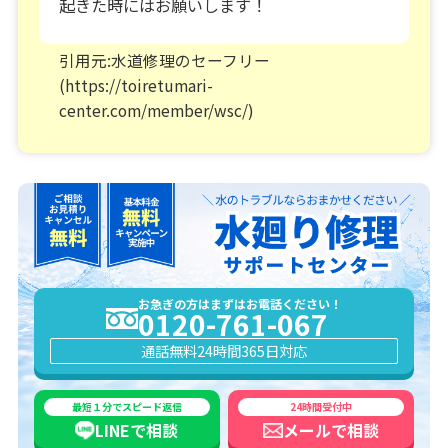
起きた時にはお願いします！
引用元:水道修理のセーフリー
(https://toiretumari-
center.com/member/wsc/)
お急ぎの方はまずはお電話ください！
0120-761-067
通話無料
24時間365日対応
最短１分でスピード返信
24時間受付中
LINEで
相談
メールで
相談