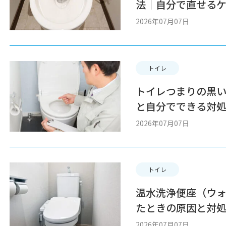
法｜自分で直せる
きケース
2026年07月07日
トイレ
トイレつまりの黒
と自分でできる対
2026年07月07日
トイレ
温水洗浄便座（ウ
たときの原因と対
理費用まで解説
2026年07月07日