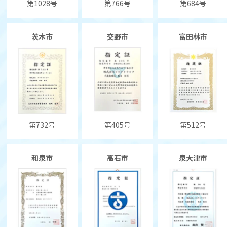
第1028号
第766号
第684号
茨木市
交野市
富田林市
第732号
第405号
第512号
和泉市
高石市
泉大津市