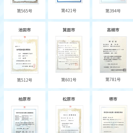
第421号
第565号
第394号
池田市
箕面市
高槻市
第781号
第601号
第512号
柏原市
松原市
堺市