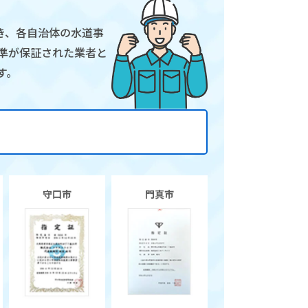
き、各自治体の水道事
準が保証された業者と
す。
守口市
門真市