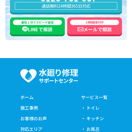
通話無料
24時間365日対応
最短１分でスピード返信
24時間受付中
LINEで
相談
メールで
相談
ホーム
サービス一覧
施工事例
トイレ
お客様のお声
キッチン
対応エリア
お風呂