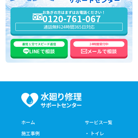
お急ぎの方はまずはお電話ください！
0120-761-067
通話無料
24時間365日対応
最短１分でスピード返信
24時間受付中
LINEで
相談
メールで
相談
ホーム
サービス一覧
施工事例
トイレ