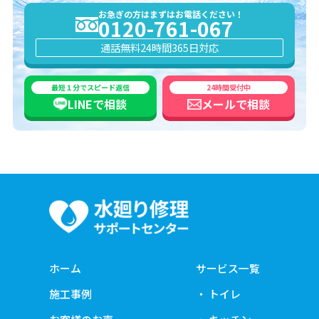
お急ぎの方はまずはお電話ください！
0120-761-067
通話無料
24時間365日対応
最短１分でスピード返信
24時間受付中
LINEで
相談
メールで
相談
ホーム
サービス一覧
施工事例
トイレ