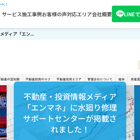
ーへ！
サービス
施工事例
お客様の声
対応エリア
会社概要
LIN
ディア「エン...
不動産・投資情報メディア
「エンマネ」に水廻り修理
サポートセンターが掲載さ
れました！