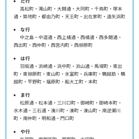
た行
高松町・滝山町・大開通・大同町・千鳥町・塚本
通・築地町・都由乃町・天王町・出在家町・遠矢浜町
な行
中之島・中道通・西上橘通・西橘通・西多聞通・
西出町・西仲町・西宮内町・西柳原町
は行
羽坂通・浜崎通・浜中町・浜山通・馬場町・東出
町・東柳原町・東山町・氷室町・兵庫町・鵯越筋・鵯
越町・平野町・福原町・船大工町・本町
ま行
松原通・松本通・三川口町・御崎町・御崎本町・
水木通・三石通・湊川町・湊町・湊山町・南逆瀬川
町・南仲町・明和通・門口町
や行