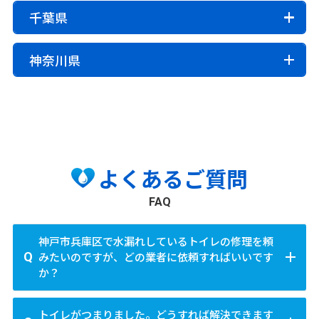
本巣市
郡上市
下呂市
海津市
稲沢市
新城市
東海市
大府市
知多市
知立市
墨田区
江東区
品川区
目黒区
大田区
世田谷区
三重郡朝日町
三重郡川越町
多気郡多気町
さいたま市
千葉県
吉野郡下市町
吉野郡黒滝村
吉野郡天川村
尾張旭市
高浜市
岩倉市
豊明市
日進市
田原市
渋谷区
中野区
杉並区
豊島区
北区
荒川区
多気郡明和町
多気郡大台町
度会郡玉城町
西区
北区
大宮区
見沼区
中央区
桜区
浦和区
町村
吉野郡野迫川村
吉野郡十津川村
吉野郡下北山村
愛西市
清須市
北名古屋市
弥富市
みよし市
板橋区
練馬区
足立区
葛飾区
江戸川区
度会郡度会町
度会郡大紀町
度会郡南伊勢町
南区
緑区
岩槻区
羽島郡岐南町
羽島郡笠松町
養老郡養老町
千葉市
吉野郡上北山村
吉野郡川上村
吉野郡東吉野村
神奈川県
あま市
長久手市
北牟婁郡紀北町
南牟婁郡御浜町
南牟婁郡紀宝町
不破郡垂井町
不破郡関ケ原町
安八郡神戸町
中央区
花見川区
稲毛区
若葉区
緑区
美浜区
市
その他市区
安八郡輪之内町
安八郡安八町
揖斐郡揖斐川町
町村
八王子市
立川市
武蔵野市
三鷹市
青梅市
府中市
横浜市
川越市
熊谷市
川口市
行田市
秩父市
所沢市
その他市区
揖斐郡大野町
揖斐郡池田町
本巣郡北方町
愛知郡東郷町
西春日井郡豊山町
丹羽郡大口町
昭島市
調布市
町田市
小金井市
小平市
日野市
鶴見区
神奈川区
西区
中区
南区
保土ヶ谷区
飯能市
加須市
本庄市
東松山市
春日部市
銚子市
市川市
船橋市
館山市
木更津市
松戸市
加茂郡坂祝町
加茂郡富加町
加茂郡川辺町
丹羽郡扶桑町
海部郡大治町
海部郡蟹江町
東村山市
国分寺市
国立市
福生市
狛江市
磯子区
金沢区
港北区
戸塚区
港南区
旭区
狭山市
羽生市
鴻巣市
深谷市
上尾市
草加市
野田市
茂原市
成田市
佐倉市
東金市
旭市
海部郡飛島村
知多郡阿久比町
知多郡東浦町
東大和市
清瀬市
東久留米市
武蔵村山市
多摩市
緑区
瀬谷区
栄区
泉区
青葉区
都筑区
越谷市
蕨市
戸田市
入間市
朝霞市
志木市
習志野市
柏市
勝浦市
市川市
流山市
八千代市
知多郡南知多町
知多郡美浜町
知多郡武豊町
稲城市
羽村市
あきる野市
西東京市
よくあるご質問
和光市
新座市
桶川市
久喜市
北本市
八潮市
我孫子市
鴨川市
鎌ヶ谷市
君津市
富津市
川崎市
額田郡幸田町
北設楽郡設楽町
北設楽郡東栄町
富士見市
三郷市
蓮田市
坂戸市
幸手市
浦安市
四街道市
袖ヶ浦市
八街市
印西市
町村
川崎区
幸区
中原区
高津区
多摩区
宮前区
FAQ
北設楽郡豊根村
鶴ヶ島市
日高市
吉川市
ふじみ野市
白岡市
白井市
富里市
南房総市
匝瑳市
香取市
山武市
西多摩郡瑞穂町
西多摩郡日の出町
西多摩郡檜原村
麻生区
いすみ市
大網白里市
西多摩郡奥多摩町
大島支庁大島町
大島支庁利島村
町村
神戸市兵庫区で水漏れしているトイレの修理を頼
相模原市
大島支庁新島村
大島支庁神津島村
三宅支庁三宅村
みたいのですが、どの業者に依頼すればいいです
北足立郡伊奈町
入間郡三芳町
入間郡毛呂山町
町村
緑区
中央区
南区
か？
三宅支庁御蔵島村
八丈支庁八丈町
入間郡越生町
比企郡滑川町
比企郡嵐山町
印旛郡酒々井町
印旛郡栄町
香取郡神崎町
八丈支庁青ヶ島村
小笠原支庁小笠原村
その他市区
比企郡小川町
比企郡川島町
比企郡吉見町
香取郡多古町
香取郡東庄町
山武郡九十九里町
神戸市兵庫区には、水廻りの修理を専門とする業者が
横須賀市
平塚市
鎌倉市
藤沢市
小田原市
トイレがつまりました。どうすれば解決できます
比企郡鳩山町
比企郡ときがわ町
秩父郡横瀬町