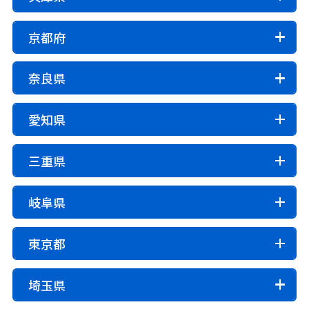
旭区
阿倍野区
生野区
北区
此花区
城東区
住之江区
住吉区
大正区
中央区
鶴見区
神戸市
京都府
天王寺区
浪速区
西区
西成区
西淀川区
東灘区
灘区
兵庫区
長田区
須磨区
垂水区
北区
東住吉区
東成区
東淀川区
平野区
福島区
港区
中央区
西区
京都市
奈良県
都島区
淀川区
北区
上京区
左京区
中京区
東山区
下京区
南区
その他市区
右京区
伏見区
山科区
西京区
堺市内
市区
姫路市
尼崎市
明石市
西宮市
洲本市
芦屋市
愛知県
北区
堺区
中区
西区
東区
南区
美原区
奈良市
大和高田市
大和郡山市
天理市
橿原市
伊丹市
相生市
豊岡市
加古川市
赤穂市
西脇市
その他市区
桜井市
五條市
御所市
生駒市
香芝市
葛城市
宝塚市
三木市
高砂市
川西市
小野市
三田市
名古屋市
福知山市
舞鶴市
綾部市
宇治市
宮津市
亀岡市
その他
三重県
宇陀市
加西市
丹波篠山市
養父市
丹波市
南あわじ市
名古屋市
千種区
東区
北区
西区
中村区
中区
城陽市
向日市
長岡京市
八幡市
京田辺市
池田市
茨木市
交野市
門真市
四條畷市
吹田市
朝来市
淡路市
宍粟市
加東市
たつの市
昭和区
瑞穂区
熱田区
中川区
港区
南区
京丹後市
南丹市
木津川市
摂津市
高槻市
大東市
豊中市
寝屋川市
市区
町村
岐阜県
守山区
緑区
名東区
天白区
東大阪市
枚方市
箕面市
守口市
八尾市
松原市
津市
四日市市
伊勢市
松阪市
桑名市
鈴鹿市
山辺郡山添村
生駒郡平群町
生駒郡三郷町
町村
町村
岬町
藤井寺市
阪南市
羽曳野市
能勢町
名張市
尾鷲市
亀山市
鳥羽市
熊野市
いなべ市
生駒郡斑鳩町
生駒郡安堵町
磯城郡川西町
川辺郡猪名川町
多可郡多可町
加古郡稲美町
市区
その他市区
乙訓郡大山崎町
久世郡久御山町
綴喜郡井手町
東京都
富田林市
豊能町
千早赤坂村
忠岡町
田尻町
志摩市
伊賀市
磯城郡三宅町
磯城郡田原本町
宇陀郡曽爾村
加古郡播磨町
神崎郡市川町
神崎郡福崎町
岐阜市
大垣市
高山市
多治見市
関市
中津川市
豊橋市
岡崎市
一宮市
瀬戸市
半田市
春日井市
綴喜郡宇治田原町
相楽郡笠置町
相楽郡和束町
高石市
太子町
泉南市
島本町
熊取町
岸和田市
宇陀郡御杖村
高市郡高取町
高市郡明日香村
神崎郡神河町
揖保郡太子町
赤穂郡上郡町
美濃市
瑞浪市
羽島市
恵那市
美濃加茂市
豊川市
津島市
碧南市
刈谷市
豊田市
安城市
相楽郡精華町
相楽郡南山城村
船井郡京丹波町
23区
町村
埼玉県
河内長野市
河南町
柏原市
貝塚市
大阪狭山市
北葛城郡上牧町
北葛城郡王寺町
北葛城郡広陵町
佐用郡佐用町
美方郡香美町
美方郡新温泉町
土岐市
各務原市
可児市
山県市
瑞穂市
飛騨市
西尾市
蒲郡市
犬山市
常滑市
江南市
小牧市
与謝郡伊根町
与謝郡与謝野町
千代田区
中央区
港区
新宿区
文京区
台東区
桑名郡木曽岬町
員弁郡東員町
三重郡菰野町
和泉市
泉佐野市
泉大津市
北葛城郡河合町
吉野郡吉野町
吉野郡大淀町