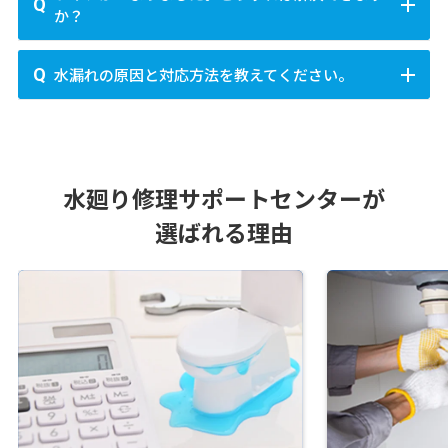
山武郡芝山町
山武郡横芝光町
長生郡一宮町
多数あります。選ぶ際は、口コミや評判をチェックし
か？
茅ヶ崎市
逗子市
三浦市
秦野市
厚木市
大和市
秩父郡皆野町
秩父郡長瀞町
秩父郡小鹿野町
長生郡睦沢町
長生郡長生村
長生郡白子町
たり、複数の業者に見積もりを依頼することで、納得
伊勢原市
海老名市
座間市
南足柄市
綾瀬市
秩父郡東秩父村
児玉郡美里町
児玉郡神川町
長生郡長柄町
長生郡長南町
夷隅郡大多喜町
のいく価格とサービスを提供している業者を見つけま
トイレの詰まりは、ペーパーや異物が原因となること
水漏れの原因と対応方法を教えてください。
児玉郡上里町
大里郡寄居町
南埼玉郡宮代町
しょう。迅速に対応してくれる業者に依頼することが
夷隅郡御宿町
安房郡鋸南町
町村
が多いです。まずは、プランジャー(すっぽん）を使っ
北葛飾郡杉戸町
北葛飾郡松伏町
重要です。
て物理的に詰まりを解消しましょう。解消できない場
三浦郡葉山町
高座郡寒川町
中郡大磯町
中郡二宮町
水漏れの原因として、配管の破損やパッキンの劣化が
合は、専門の修理業者に依頼することをおすすめしま
足柄上郡中井町
足柄上郡大井町
足柄上郡松田町
考えられます。まずは止水栓を閉め、水が漏れないよ
す。
足柄上郡山北町
足柄上郡開成町
足柄下郡箱根町
うにしましょう。自己修理が難しい場合は専門の業者
水廻り修理サポートセンターが
足柄下郡真鶴町
足柄下郡湯河原町
愛甲郡愛川町
に修理を行ってもらうのが確実です。
愛甲郡清川村
選ばれる理由