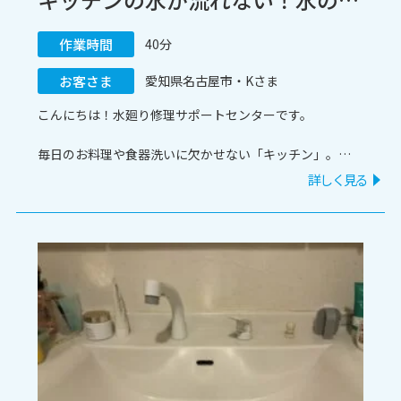
作業時間
40分
お客さま
愛知県名古屋市・Kさま
こんにちは！水廻り修理サポートセンターです。
毎日のお料理や食器洗いに欠かせない「キッチン」。
「シンクの水がなかなか引かない」「どんどん水が溜まっ
詳しく見る
てしまう」といった詰まりトラブルは、家事のストレスに
なりますよね。
今回は、愛知県名古屋市にお住まいのお客様からご依頼い
ただいた「キッチンの詰まり除去」の施工事例をご紹介し
ます。同じような症状でお困りの方は、ぜひ参考にしてみ
てくださいね。