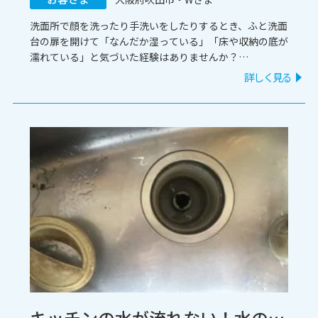
洗面所で顔を洗ったり手洗いをしたりするとき、ふと洗面
台の扉を開けて「なんだか湿っている」「床や収納の底が
濡れている」と気づいた経験はありませんか？
洗面台の下は普段見えにくいため、気がついた時には水漏
詳しく見る
れが広がっているケースも少なくありません。
今回は、大阪府吹田市のお客様よりご相談いただいた「洗
面所の水漏れ修理」の事例をご紹介します。緊急での駆け
つけから施工完了までの流れをまとめましたので、ぜひ参
考にしてみてくださいね。
キッチンの水が流れない！水の引きが悪いシンクの詰まりを専用ポンプで迅速解決 / 愛知県名古屋市