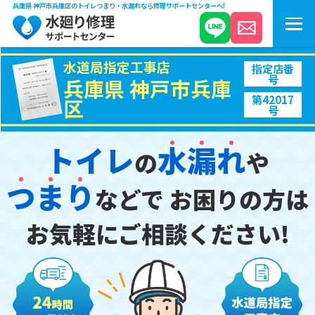
兵庫県 神戸市兵庫区のトイレつまり・水漏れなら修理サポートセンターへ!
水道局指定工事店
指定店番
号
兵庫県 神戸市兵庫
第42017
区
号
トイレ
水
漏
れ
の
や
つ
ま
り
などで
お困りの方は
お気軽にご相談ください!