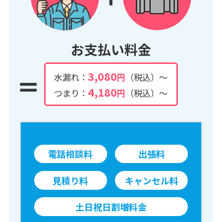
お支払い料金
3,080
水漏れ：
円
（税込）～
4,180
つまり：
円
（税込）～
電話相談料
出張料
見積り料
キャンセル料
土日祝日割増料金