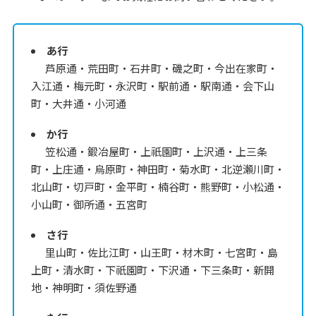
あ行
芦原通・荒田町・石井町・磯之町・今出在家町・
入江通・梅元町・永沢町・駅前通・駅南通・会下山
町・大井通・小河通
か行
笠松通・鍛冶屋町・上祇園町・上沢通・上三条
町・上庄通・烏原町・神田町・菊水町・北逆瀬川町・
北山町・切戸町・金平町・楠谷町・熊野町・小松通・
小山町・御所通・五宮町
さ行
里山町・佐比江町・山王町・材木町・七宮町・島
上町・清水町・下祇園町・下沢通・下三条町・新開
地・神明町・須佐野通