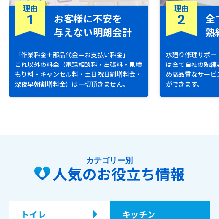
理由
理由
お客様に不安を
全
1
2
与えない明朗会計
熟
「作業料金＋部品代金＝お支払い料金」
水廻り修理サポー
これ以外の料金（電話相談料・出張料・見積
は全て自社の熟練
もり料・キャンセル料・土日祝日割増料金・
め高品質なサービ
深夜早朝割増料金）は一切頂きません。
ができます。
カテゴリー別
人気のお役立ち情報
トイレ
キッチン