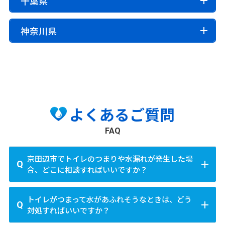
千葉県
吉野郡下市町
吉野郡黒滝村
吉野郡天川村
尾張旭市
高浜市
岩倉市
豊明市
日進市
田原市
渋谷区
中野区
杉並区
豊島区
北区
荒川区
多気郡明和町
多気郡大台町
度会郡玉城町
西区
北区
大宮区
見沼区
中央区
桜区
浦和区
町村
吉野郡野迫川村
吉野郡十津川村
吉野郡下北山村
愛西市
清須市
北名古屋市
弥富市
みよし市
板橋区
練馬区
足立区
葛飾区
江戸川区
度会郡度会町
度会郡大紀町
度会郡南伊勢町
南区
緑区
岩槻区
羽島郡岐南町
羽島郡笠松町
養老郡養老町
千葉市
吉野郡上北山村
吉野郡川上村
吉野郡東吉野村
神奈川県
あま市
長久手市
北牟婁郡紀北町
南牟婁郡御浜町
南牟婁郡紀宝町
不破郡垂井町
不破郡関ケ原町
安八郡神戸町
中央区
花見川区
稲毛区
若葉区
緑区
美浜区
市
その他市区
安八郡輪之内町
安八郡安八町
揖斐郡揖斐川町
町村
八王子市
立川市
武蔵野市
三鷹市
青梅市
府中市
横浜市
川越市
熊谷市
川口市
行田市
秩父市
所沢市
その他市区
揖斐郡大野町
揖斐郡池田町
本巣郡北方町
愛知郡東郷町
西春日井郡豊山町
丹羽郡大口町
昭島市
調布市
町田市
小金井市
小平市
日野市
鶴見区
神奈川区
西区
中区
南区
保土ヶ谷区
飯能市
加須市
本庄市
東松山市
春日部市
銚子市
市川市
船橋市
館山市
木更津市
松戸市
加茂郡坂祝町
加茂郡富加町
加茂郡川辺町
丹羽郡扶桑町
海部郡大治町
海部郡蟹江町
東村山市
国分寺市
国立市
福生市
狛江市
磯子区
金沢区
港北区
戸塚区
港南区
旭区
狭山市
羽生市
鴻巣市
深谷市
上尾市
草加市
野田市
茂原市
成田市
佐倉市
東金市
旭市
海部郡飛島村
知多郡阿久比町
知多郡東浦町
東大和市
清瀬市
東久留米市
武蔵村山市
多摩市
緑区
瀬谷区
栄区
泉区
青葉区
都筑区
越谷市
蕨市
戸田市
入間市
朝霞市
志木市
習志野市
柏市
勝浦市
市川市
流山市
八千代市
知多郡南知多町
知多郡美浜町
知多郡武豊町
稲城市
羽村市
あきる野市
西東京市
よくあるご質問
和光市
新座市
桶川市
久喜市
北本市
八潮市
我孫子市
鴨川市
鎌ヶ谷市
君津市
富津市
川崎市
額田郡幸田町
北設楽郡設楽町
北設楽郡東栄町
富士見市
三郷市
蓮田市
坂戸市
幸手市
浦安市
四街道市
袖ヶ浦市
八街市
印西市
町村
川崎区
幸区
中原区
高津区
多摩区
宮前区
FAQ
北設楽郡豊根村
鶴ヶ島市
日高市
吉川市
ふじみ野市
白岡市
白井市
富里市
南房総市
匝瑳市
香取市
山武市
西多摩郡瑞穂町
西多摩郡日の出町
西多摩郡檜原村
麻生区
いすみ市
大網白里市
西多摩郡奥多摩町
大島支庁大島町
大島支庁利島村
町村
京田辺市でトイレのつまりや水漏れが発生した場
相模原市
大島支庁新島村
大島支庁神津島村
三宅支庁三宅村
合、どこに相談すればいいですか？
北足立郡伊奈町
入間郡三芳町
入間郡毛呂山町
町村
緑区
中央区
南区
三宅支庁御蔵島村
八丈支庁八丈町
入間郡越生町
比企郡滑川町
比企郡嵐山町
印旛郡酒々井町
印旛郡栄町
香取郡神崎町
京田辺市でトイレのつまりや水漏れといった水廻りの
八丈支庁青ヶ島村
小笠原支庁小笠原村
その他市区
比企郡小川町
比企郡川島町
比企郡吉見町
トイレがつまって水があふれそうなときは、どう
香取郡多古町
香取郡東庄町
山武郡九十九里町
トラブルが起きた際は、24時間対応の水廻り修理業者
横須賀市
平塚市
鎌倉市
藤沢市
小田原市
対処すればいいですか？
比企郡鳩山町
比企郡ときがわ町
秩父郡横瀬町
山武郡芝山町
山武郡横芝光町
長生郡一宮町
に相談するのがおすすめです。京田辺市周辺にも迅速
茅ヶ崎市
逗子市
三浦市
秦野市
厚木市
大和市
秩父郡皆野町
秩父郡長瀞町
秩父郡小鹿野町