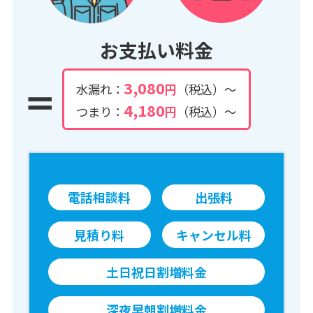
お支払い料金
3,080
水漏れ：
円
（税込）～
4,180
つまり：
円
（税込）～
電話相談料
出張料
見積り料
キャンセル料
土日祝日割増料金
深夜早朝割増料金