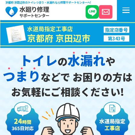
京都府 京田辺市のトイレつまり・水漏れなら修理サポートセンターへ!
水道局指定工事店
指定店番号
京都府 京田辺市
第343号
トイレ
水
漏
れ
の
や
つ
ま
り
などで
お困りの方は
お気軽にご相談ください!