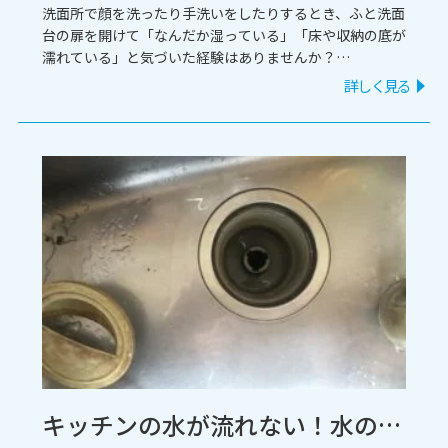
洗面所で顔を洗ったり手洗いをしたりするとき、ふと洗面
台の扉を開けて「なんだか湿っている」「床や収納の底が
濡れている」と気づいた経験はありませんか？
洗面台の下は普段見えにくいため、気がついた時には水漏
詳しく見る
れが広がっているケースも少なくありません。
今回は、大阪府吹田市のお客様よりご相談いただいた「洗
面所の水漏れ修理」の事例をご紹介します。緊急での駆け
つけから施工完了までの流れをまとめましたので、ぜひ参
考にしてみてくださいね。
キッチンの水が流れない！水の引きが悪いシンクの詰まりを専用ポンプで迅速解決 / 愛知県名古屋市