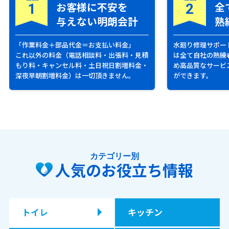
お客様に不安を
全
1
2
与えない明朗会計
熟
「作業料金＋部品代金＝お支払い料金」
水廻り修理サポー
これ以外の料金（電話相談料・出張料・見積
は全て自社の熟練
もり料・キャンセル料・土日祝日割増料金・
め高品質なサービ
深夜早朝割増料金）は一切頂きません。
ができます。
カテゴリー別
人気のお役立ち情報
トイレ
キッチン