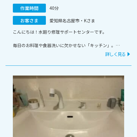
作業時間
40分
お客さま
愛知県名古屋市・Kさま
こんにちは！水廻り修理サポートセンターです。
毎日のお料理や食器洗いに欠かせない「キッチン」。
「シンクの水がなかなか引かない」「どんどん水が溜まっ
詳しく見る
てしまう」といった詰まりトラブルは、家事のストレスに
なりますよね。
今回は、愛知県名古屋市にお住まいのお客様からご依頼い
ただいた「キッチンの詰まり除去」の施工事例をご紹介し
ます。同じような症状でお困りの方は、ぜひ参考にしてみ
てくださいね。