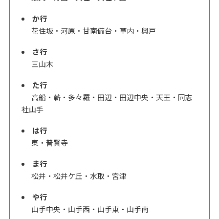
か行
花住坂・河原・甘南備台・草内・興戸
さ行
三山木
た行
高船・薪・多々羅・田辺・田辺中央・天王・同志
社山手
は行
東・普賢寺
ま行
松井・松井ケ丘・水取・宮津
や行
山手中央・山手西・山手東・山手南