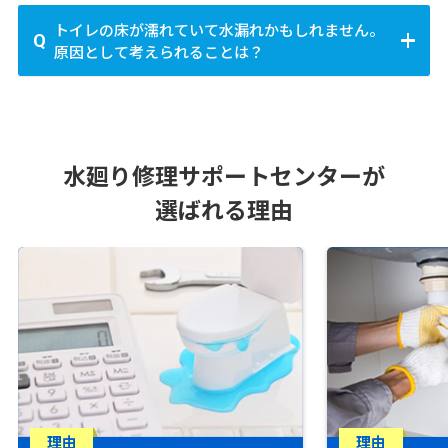
長生郡睦沢町
長生郡長生村
長生郡白子町
に駆けつけてくれる専門業者があり、急なトラブルに
まずは落ち着いて止水栓を閉め、水の流れを止めまし
伊勢原市
海老名市
座間市
南足柄市
綾瀬市
秩父郡東秩父村
児玉郡美里町
児玉郡神川町
トイレの床が濡れていて水漏れかもしれません。
長生郡長柄町
長生郡長南町
夷隅郡大多喜町
も対応可能です。
ょう。その後、ラバーカップ（すっぽん）を使ってつ
原因として考えられることは？
児玉郡上里町
大里郡寄居町
南埼玉郡宮代町
夷隅郡御宿町
安房郡鋸南町
町村
まりを解消できる場合があります。異物や大量のトイ
北葛飾郡杉戸町
北葛飾郡松伏町
三浦郡葉山町
高座郡寒川町
中郡大磯町
中郡二宮町
レットペーパーが原因の場合、自力での解消が難しい
トイレの水漏れは、給水管の接続部の緩みやパッキン
こともあるため無理に流さず、水廻り修理の専門業者
足柄上郡中井町
足柄上郡大井町
足柄上郡松田町
の劣化、便器のひび割れなどが原因で起こることがあ
に相談するのが安心です。
足柄上郡山北町
足柄上郡開成町
足柄下郡箱根町
ります。床が濡れている場合は、漏水箇所を確認し、
水廻り修理サポートセンターが
足柄下郡真鶴町
足柄下郡湯河原町
愛甲郡愛川町
止水栓を閉めたうえで早めに修理を依頼しましょう。
放置すると床材の腐食や二次被害につながるおそれが
愛甲郡清川村
選ばれる理由
あります。
理由
理由