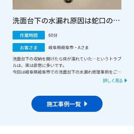
洗面台下の水漏れ原因は蛇口の寿命？混合栓交換で即日スピード解決！ / 岐阜県岐阜市
作業時間
60分
お客さま
岐阜県岐阜市・Aさま
洗面台下の収納を開けたら床が濡れていた…というトラブ
ルは、実は非常に多いです。
今回は岐阜県岐阜市での洗面台下の水漏れ修理事例をご紹
介。
詳しく見る
原因である蛇口の交換を行い、即日で解決いたしました。
原因や応急処置、長持ちさせるコツもあわせて解説しま
す！
施工事例一覧