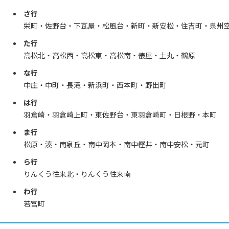
さ行
栄町・佐野台・下瓦屋・松風台・新町・新安松・住吉町・泉州
た行
高松北・高松西・高松東・高松南・俵屋・土丸・鶴原
な行
中庄・中町・長滝・新浜町・西本町・野出町
は行
羽倉崎・羽倉崎上町・東佐野台・東羽倉崎町・日根野・本町
ま行
松原・湊・南泉丘・南中岡本・南中樫井・南中安松・元町
ら行
りんくう往来北・りんくう往来南
わ行
若宮町