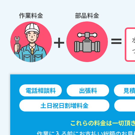
作業料金
部品料金
電話相談料
出張料
見
土日祝日割増料金
これらの料金は一切頂
作業に入る前にお支払い総額のお見