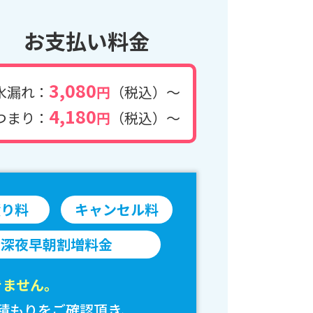
お支払い料金
3,080
水漏れ：
円
（税込）～
4,180
つまり：
円
（税込）～
積り料
キャンセル料
深夜早朝割増料金
きません。
積もりをご確認頂き、