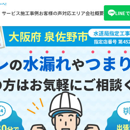
ーへ!
サービス
施工事例
お客様の声
対応エリア
会社概要
LIN
大阪府 泉佐野市
水道局指定工事
指定店番号
第45
レ
水
漏
れ
つ
ま
の
や
の方は
お気軽にご相談