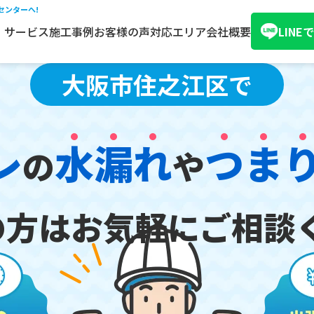
センターへ!
サービス
施工事例
お客様の声
対応エリア
会社概要
LIN
大阪市住之江区で
レ
水
漏
れ
つ
ま
の
や
の方は
お気軽にご相談