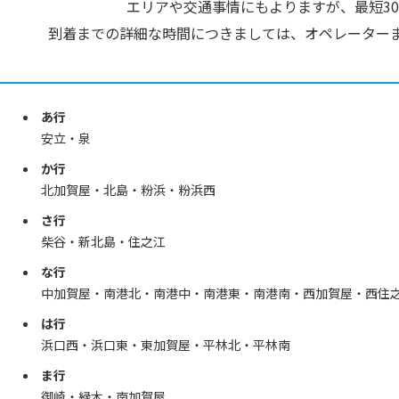
エリアや交通事情にもよりますが、最短3
到着までの詳細な時間につきましては、
オペレーター
あ行
安立・泉
か行
北加賀屋・北島・粉浜・粉浜西
さ行
柴谷・新北島・住之江
な行
中加賀屋・南港北・南港中・南港東・南港南・西加賀屋・西住
は行
浜口西・浜口東・東加賀屋・平林北・平林南
ま行
御崎・緑木・南加賀屋