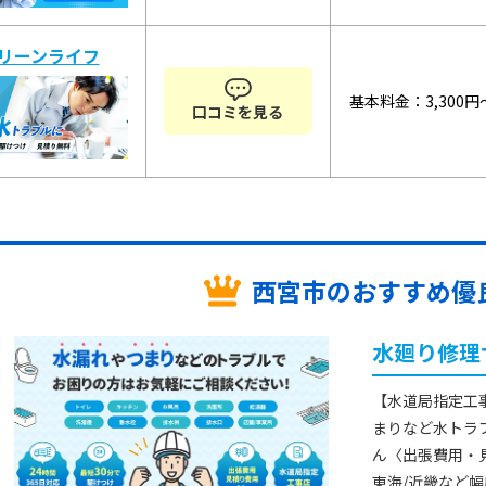
リーンライフ
基本料金：3,300円
口コミを見る
西宮市の
おすすめ優良
水廻り修理
【水道局指定工
まりなど水トラ
ん〈出張費用・
東海/近畿など