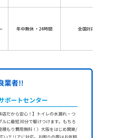
～
年中無休 ・24時間
全国対応
WEB割：3
業者!!
サポートセンター
事店だから安心！】トイレの水漏れ・つ
ブルに最短30分で駆けつけます。もちろ
見積もり費用無料！〉大阪をはじめ関東/
幅広いエリアに対応。お困りの際はお気軽