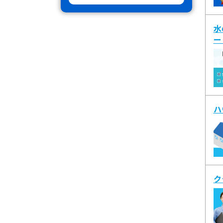
水
ー
ハ
ク