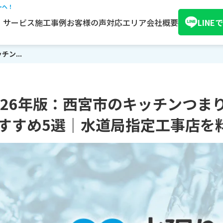
ーへ！
サービス
施工事例
お客様の声
対応エリア
会社概要
LIN
ン...
026年版：西宮市のキッチンつま
すすめ5選｜水道局指定工事店を