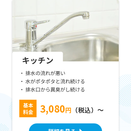
キッチン
排水の流れが悪い
水がポタポタと流れ続ける
排水口から異臭がし続ける
基本
3,080
円
（税込）～
料金