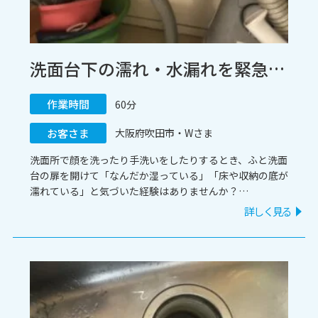
洗面台下の濡れ・水漏れを緊急解決！古くなった混合栓と排水管のセット交換施工 / 大阪府吹田市
作業時間
60分
お客さま
大阪府吹田市・Wさま
洗面所で顔を洗ったり手洗いをしたりするとき、ふと洗面
台の扉を開けて「なんだか湿っている」「床や収納の底が
濡れている」と気づいた経験はありませんか？
洗面台の下は普段見えにくいため、気がついた時には水漏
詳しく見る
れが広がっているケースも少なくありません。
今回は、大阪府吹田市のお客様よりご相談いただいた「洗
面所の水漏れ修理」の事例をご紹介します。緊急での駆け
つけから施工完了までの流れをまとめましたので、ぜひ参
考にしてみてくださいね。