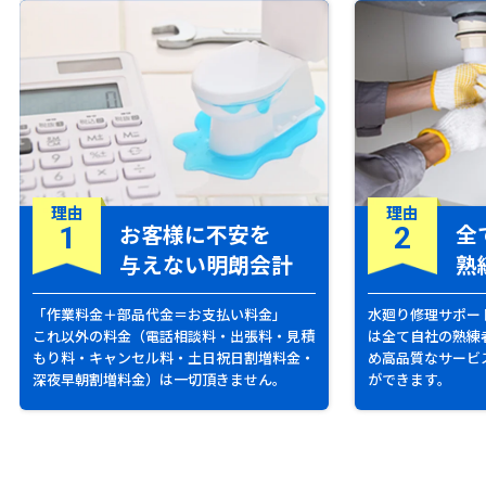
理由
理由
お客様に不安を
全
1
2
与えない明朗会計
熟
「作業料金＋部品代金＝お支払い料金」
水廻り修理サポー
これ以外の料金（電話相談料・出張料・見積
は全て自社の熟練
もり料・キャンセル料・土日祝日割増料金・
め高品質なサービ
深夜早朝割増料金）は一切頂きません。
ができます。