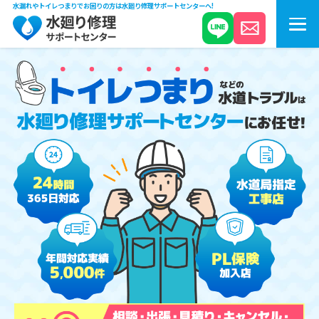
水漏れやトイレつまりでお困りの方は水廻り修理サポートセンターへ!