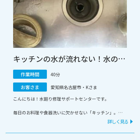
キッチンの水が流れない！水の引きが悪いシンクの詰まりを専用ポンプで迅速解決 / 愛知県名古屋市
作業時間
40分
お客さま
愛知県名古屋市・Kさま
こんにちは！水廻り修理サポートセンターです。
毎日のお料理や食器洗いに欠かせない「キッチン」。
「シンクの水がなかなか引かない」「どんどん水が溜まっ
詳しく見る
てしまう」といった詰まりトラブルは、家事のストレスに
なりますよね。