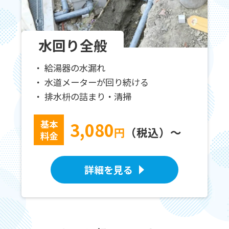
水回り全般
給湯器の水漏れ
水道メーターが回り続ける
排水枡の詰まり・清掃
基本
3,080
円
（税込）～
料金
詳細を見る