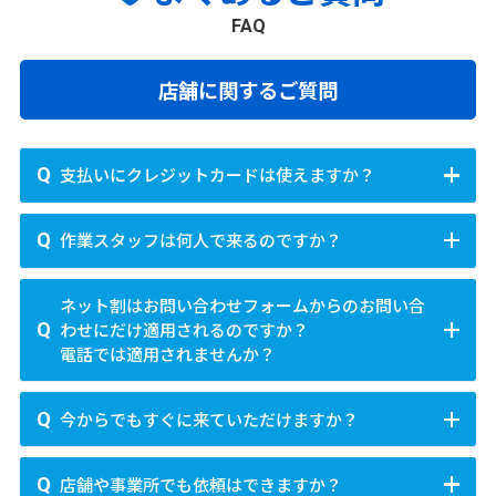
富士見市
三郷市
蓮田市
坂戸市
幸手市
浦安市
四街道市
袖ヶ浦市
八街市
印西市
町村
川崎区
幸区
中原区
高津区
多摩区
宮前区
FAQ
北設楽郡豊根村
鶴ヶ島市
日高市
吉川市
ふじみ野市
白岡市
白井市
富里市
南房総市
匝瑳市
香取市
山武市
西多摩郡瑞穂町
西多摩郡日の出町
西多摩郡檜原村
麻生区
いすみ市
大網白里市
西多摩郡奥多摩町
大島支庁大島町
大島支庁利島村
町村
店舗に関するご質問
相模原市
大島支庁新島村
大島支庁神津島村
三宅支庁三宅村
北足立郡伊奈町
入間郡三芳町
入間郡毛呂山町
町村
緑区
中央区
南区
三宅支庁御蔵島村
八丈支庁八丈町
入間郡越生町
比企郡滑川町
比企郡嵐山町
印旛郡酒々井町
印旛郡栄町
香取郡神崎町
八丈支庁青ヶ島村
小笠原支庁小笠原村
その他市区
比企郡小川町
比企郡川島町
比企郡吉見町
支払いにクレジットカードは使えますか？
香取郡多古町
香取郡東庄町
山武郡九十九里町
横須賀市
平塚市
鎌倉市
藤沢市
小田原市
比企郡鳩山町
比企郡ときがわ町
秩父郡横瀬町
山武郡芝山町
山武郡横芝光町
長生郡一宮町
ご利用可能です。
現金以外にはJCB・VISA・マスター
茅ヶ崎市
逗子市
三浦市
秦野市
厚木市
大和市
秩父郡皆野町
秩父郡長瀞町
秩父郡小鹿野町
作業スタッフは何人で来るのですか？
長生郡睦沢町
長生郡長生村
長生郡白子町
カード・アメックスの各種クレジットカードがご利用
伊勢原市
海老名市
座間市
南足柄市
綾瀬市
秩父郡東秩父村
児玉郡美里町
児玉郡神川町
長生郡長柄町
長生郡長南町
夷隅郡大多喜町
できます。また、QRコード決済のPayPay（ペイペイ）
児玉郡上里町
大里郡寄居町
南埼玉郡宮代町
基本は一人
で訪問いたします。ご依頼内容によっては
夷隅郡御宿町
安房郡鋸南町
町村
ネット割はお問い合わせフォームからのお問い合
もご利用いただけます。
複数名でお伺いすることもあります。
北葛飾郡杉戸町
北葛飾郡松伏町
わせにだけ適用されるのですか？
三浦郡葉山町
高座郡寒川町
中郡大磯町
中郡二宮町
電話では適用されませんか？
足柄上郡中井町
足柄上郡大井町
足柄上郡松田町
足柄上郡山北町
足柄上郡開成町
足柄下郡箱根町
電話でも適用可能です。
お電話で「ホームページをみ
今からでもすぐに来ていただけますか？
足柄下郡真鶴町
足柄下郡湯河原町
愛甲郡愛川町
ました」とお伝えいただければ、ネット割を適用させ
愛甲郡清川村
ていただきます。
最短30分
で駆けつけることが可能です。作業状況や交
店舗や事業所でも依頼はできますか？