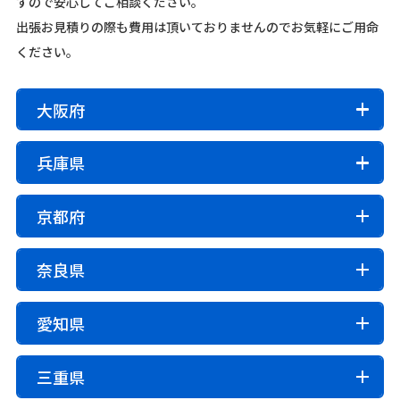
すので安心してご相談ください。
出張お見積りの際も費用は頂いておりませんのでお気軽にご用命
ください。
大阪府
大阪市内
兵庫県
旭区
阿倍野区
生野区
北区
此花区
城東区
住之江区
住吉区
大正区
中央区
鶴見区
神戸市
京都府
天王寺区
浪速区
西区
西成区
西淀川区
東灘区
灘区
兵庫区
長田区
須磨区
垂水区
北区
東住吉区
東成区
東淀川区
平野区
福島区
港区
中央区
西区
京都市
奈良県
都島区
淀川区
北区
上京区
左京区
中京区
東山区
下京区
南区
その他市区
右京区
伏見区
山科区
西京区
堺市内
市区
姫路市
尼崎市
明石市
西宮市
洲本市
芦屋市
愛知県
北区
堺区
中区
西区
東区
南区
美原区
奈良市
大和高田市
大和郡山市
天理市
橿原市
伊丹市
相生市
豊岡市
加古川市
赤穂市
西脇市
その他市区
桜井市
五條市
御所市
生駒市
香芝市
葛城市
宝塚市
三木市
高砂市
川西市
小野市
三田市
名古屋市
福知山市
舞鶴市
綾部市
宇治市
宮津市
亀岡市
その他
三重県
宇陀市
加西市
丹波篠山市
養父市
丹波市
南あわじ市
名古屋市
千種区
東区
北区
西区
中村区
中区
城陽市
向日市
長岡京市
八幡市
京田辺市
池田市
茨木市
交野市
門真市
四條畷市
吹田市