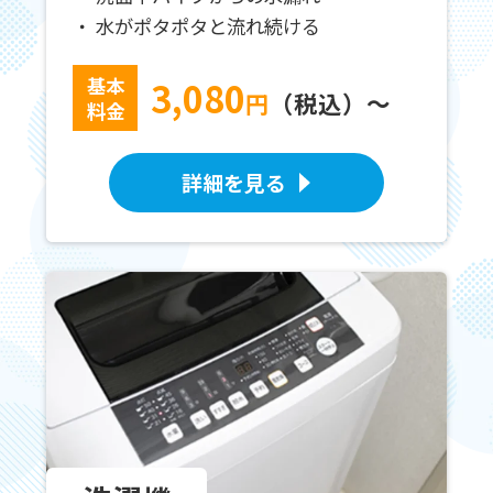
水がポタポタと流れ続ける
基本
3,080
円
（税込）～
料金
詳細を見る