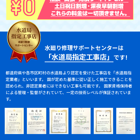
水廻り修理サポートセンターは
「水道局指定工事店」
です!
都道府県や各市区町村の水道局より認定を受けた工事店を「水道局指
定業者」といいます。
国が定めた基準に従い正しく施工できることを
認められ、非認定業者にはできない工事も可能です。
国家資格保持者
による管理・監督がされていて、一定の技術レベルが保証されていま
す。