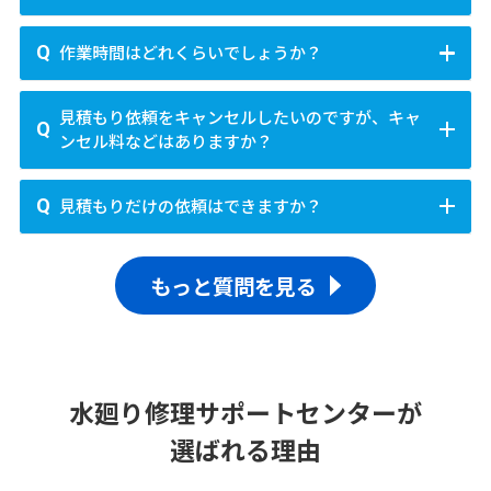
通事情、天候などにもよっても到着までの時間は変わ
ります。お気軽に
コチラ
までお問い合わせください。
可能です。
お気軽に
0120-761-067
へご相談くださ
作業時間はどれくらいでしょうか？
い。店舗や事業所さまからのご依頼も多く頂いており
ます。
平均30分から2時間
ほど頂いております。
0120-761-
見積もり依頼をキャンセルしたいのですが、キャ
067
へお問い合わせいただきますと、目安のお時間を
ンセル料などはありますか？
お伝えいたします。
キャンセル費用は発生しません。
実際にスタッフが現
見積もりだけの依頼はできますか？
場で作業完了するまで代金は一切発生しません。
可能です。
お見積もりだけでもお気軽にご依頼くださ
もっと質問を見る
い。お見積もりは完全無料となっております。
水廻り修理サポートセンターが
選ばれる理由