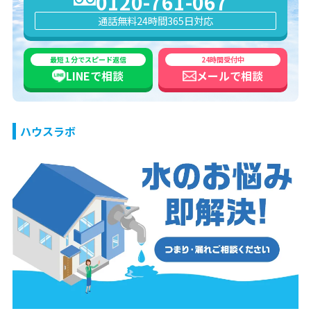
0120-761-067
通話無料
24時間365日対応
最短１分でスピード返信
24時間受付中
LINEで
相談
メールで
相談
ハウスラボ