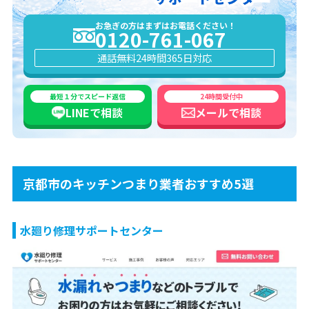
お急ぎの方はまずはお電話ください！
0120-761-067
通話無料
24時間365日対応
最短１分でスピード返信
24時間受付中
LINEで
相談
メールで
相談
京都市のキッチンつまり業者おすすめ5選
水廻り修理サポートセンター