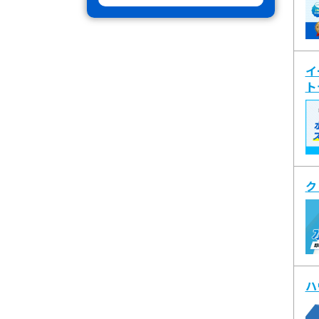
イ
ト
ク
ハ