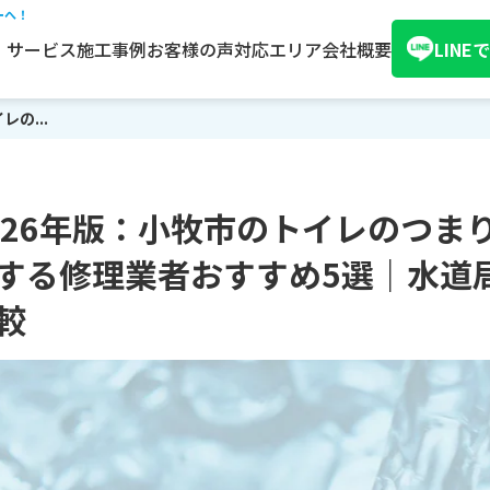
ーへ！
サービス
施工事例
お客様の声
対応エリア
会社概要
LIN
の...
026年版：小牧市のトイレのつま
する修理業者おすすめ5選｜水道
較