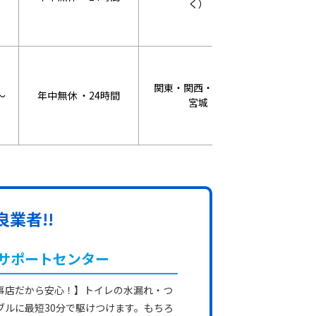
く）
関東・関西・東海・
～
年中無休 ・24時間
WEB割：3
宮城
業者!!
サポートセンター
事店だから安心！】トイレの水漏れ・つ
ブルに最短30分で駆けつけます。もちろ