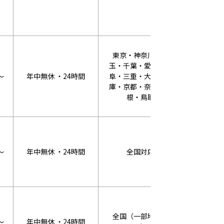
東京・神奈川・埼
玉・千葉・愛知・岐
～
年中無休 ・24時間
阜・三重・大阪・兵
WEB割：2
庫・京都・奈良・島
根・鳥取
～
年中無休 ・24時間
全国対応
WEB割：3
全国（一部地域除
～
年中無休 ・24時間
WEB割：3