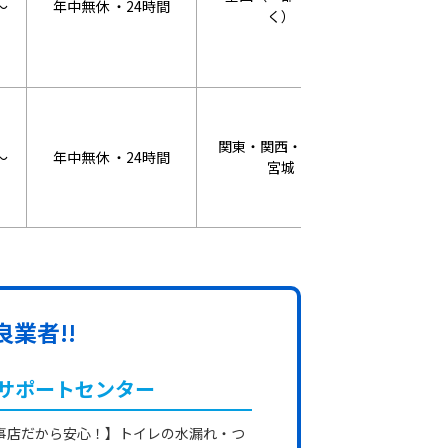
～
年中無休 ・24時間
WEB割：3
く）
関東・関西・東海・
～
年中無休 ・24時間
WEB割：3
宮城
業者!!
サポートセンター
事店だから安心！】トイレの水漏れ・つ