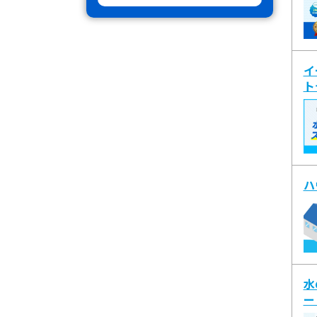
イ
ト
ハ
水
ー