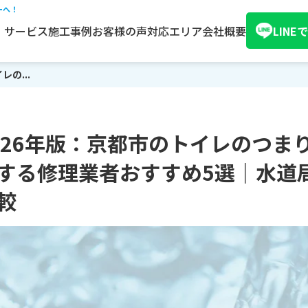
ーへ！
サービス
施工事例
お客様の声
対応エリア
会社概要
LIN
の...
026年版：京都市のトイレのつま
する修理業者おすすめ5選｜水道
較