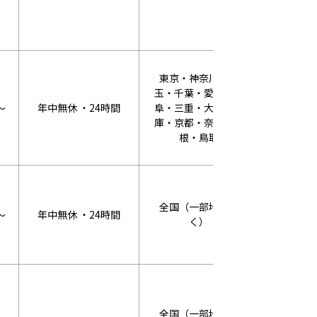
東京・神奈川・埼
玉・千葉・愛知・岐
～
年中無休 ・24時間
阜・三重・大阪・兵
WEB割：2
庫・京都・奈良・島
根・鳥取
全国（一部地域除
～
年中無休 ・24時間
WEB割：3
く）
全国（一部地域除