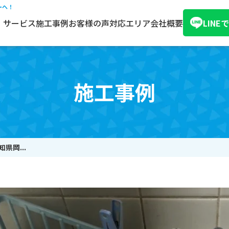
ーへ！
サービス
施工事例
お客様の声
対応エリア
会社概要
LIN
施工事例
県岡...