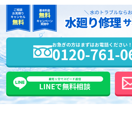
お急ぎの方はまずはお電話ください
0120-761-0
最短１分でスピード返信
LINEで
無料
相談