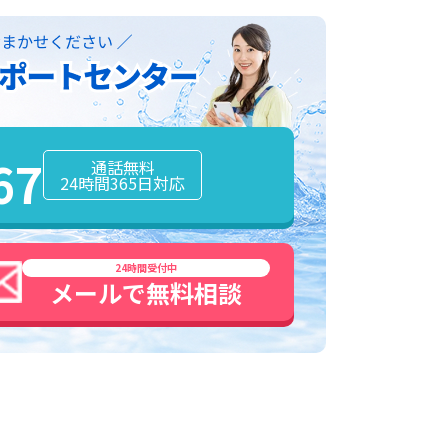
！
67
通話無料
24時間365日対応
24時間受付中
メールで
無料
相談