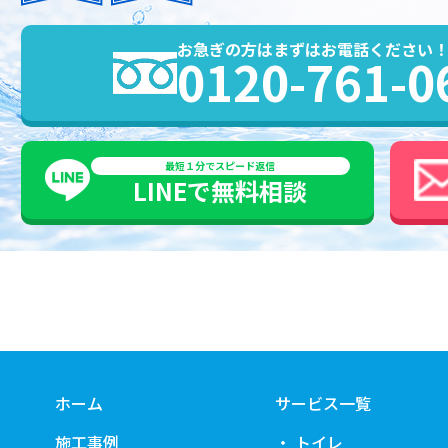
お急ぎの方はまずはお電話ください
0120-761-0
最短１分でスピード返信
LINEで
無料
相談
ホーム
サービス一覧
施工事例
トイレ