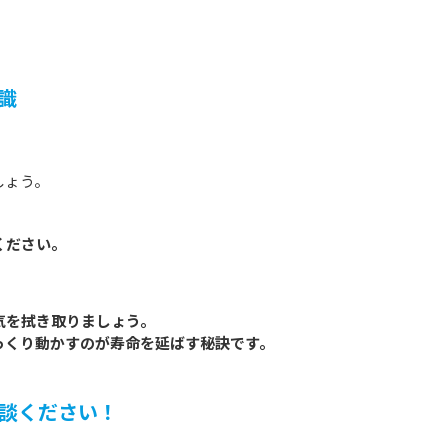
識
しょう。
。
ください。
気を拭き取りましょう。
っくり動かすのが寿命を延ばす秘訣です。
談ください！