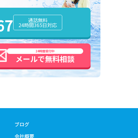
！
67
通話無料
24時間365日対応
24時間受付中
メールで
無料
相談
ブログ
会社概要