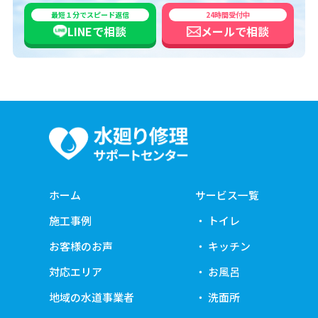
最短１分でスピード返信
24時間受付中
LINEで
相談
メールで
相談
ホーム
サービス一覧
施工事例
トイレ
お客様のお声
キッチン
対応エリア
お風呂
地域の水道事業者
洗面所