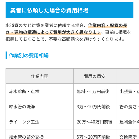
業者に依頼した場合の費用相場
水道管のサビ対策を業者に依頼する場合、
作業内容・配管の長
さ・建物の構造によって費用が大きく異なります
。事前に相場を
把握しておくことで、不要な高額請求を避けやすくなります。
作業別の費用相場
作業内容
費用の目安
赤水診断・点検
無料〜1万円前後
出張費・
給水管の洗浄
3万〜10万円前後
管の長さ
ライニング工法
20万〜40万円前後
建物全体
給水管の部分交換
5万〜20万円前後
交換箇所