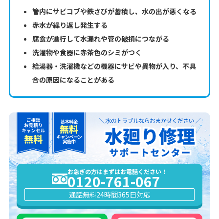
管内にサビコブや鉄さびが蓄積し、水の出が悪くなる
赤水が繰り返し発生する
腐食が進行して水漏れや管の破損につながる
洗濯物や食器に赤茶色のシミがつく
給湯器・洗濯機などの機器にサビや異物が入り、不具
合の原因になることがある
お急ぎの方はまずはお電話ください！
0120-761-067
通話無料
24時間365日対応