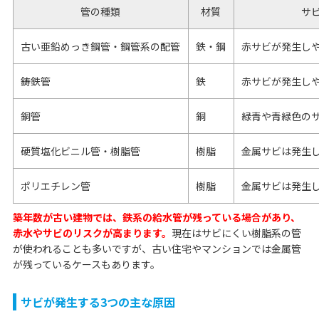
管の種類
材質
サ
古い亜鉛めっき鋼管・鋼管系の配管
鉄・鋼
赤サビが発生し
鋳鉄管
鉄
赤サビが発生し
銅管
銅
緑青や青緑色の
硬質塩化ビニル管・樹脂管
樹脂
金属サビは発生
ポリエチレン管
樹脂
金属サビは発生
築年数が古い建物では、鉄系の給水管が残っている場合があり、
赤水やサビのリスクが高まります。
現在はサビにくい樹脂系の管
が使われることも多いですが、古い住宅やマンションでは金属管
が残っているケースもあります。
サビが発生する3つの主な原因