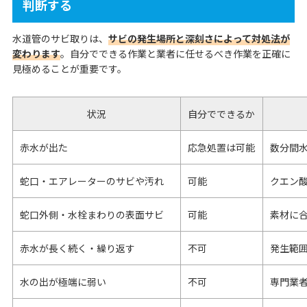
判断する
水道管のサビ取りは、
サビの発生場所と深刻さによって対処法が
変わります
。自分でできる作業と業者に任せるべき作業を正確に
見極めることが重要です。
状況
自分でできるか
赤水が出た
応急処置は可能
数分間
蛇口・エアレーターのサビや汚れ
可能
クエン
蛇口外側・水栓まわりの表面サビ
可能
素材に
赤水が長く続く・繰り返す
不可
発生範
水の出が極端に弱い
不可
専門業