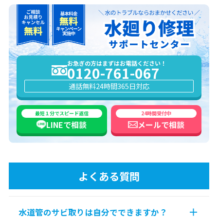
お急ぎの方はまずはお電話ください！
0120-761-067
通話無料
24時間365日対応
最短１分でスピード返信
24時間受付中
LINEで
相談
メールで
相談
よくある質問
水道管のサビ取りは自分でできますか？