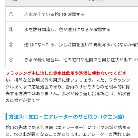
①
赤水が出ている蛇口を確認する
②
水を数分間流し、色が透明になるか確認する
③
透明になったら、少し時間を置いて再度赤水が出ないか確
④
赤水が続く場合は、他の蛇口や近隣でも同じ症状が出てい
フラッシング中に流した赤水は飲用や洗濯に使わないでくださ
い。
掃除など飲用以外の用途に使いましょう。また、フラッシン
グはあくまで応急処置であり、管内のサビそのものを根本的に除
去する方法ではありません。赤水が繰り返し出る場合は、給水管
の点検が必要です。
方法②：蛇口・エアレーターのサビ取り（クエン酸）
蛇口の先端にある泡沫器（エアレーター）にサビや水垢が詰まる
と、水の出が悪くなることがあります。エアレーターの汚れであ