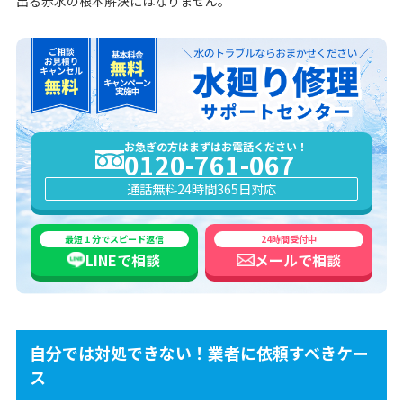
出る赤水の根本解決にはなりません。
お急ぎの方はまずはお電話ください！
0120-761-067
通話無料
24時間365日対応
最短１分でスピード返信
24時間受付中
LINEで
相談
メールで
相談
自分では対処できない！業者に依頼すべきケー
ス