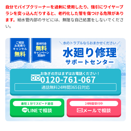
自分でパイプクリーナーを過剰に使用したり、強引にワイヤーブ
ラシを突っ込んだりすると、老朽化した管を傷つける危険があり
ます。
給水管内部のサビには、無理な自己処置をしないでくださ
い。
お急ぎの方はまずはお電話ください！
0120-761-067
通話無料
24時間365日対応
最短１分でスピード返信
24時間受付中
LINEで
相談
メールで
相談