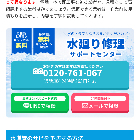
って異なります。
電話一本で即工事を迫る業者や、見積なしで高
額請求する業者は避けましょう。信頼できる業者は、作業前に見
積もりを提示し、内容を丁寧に説明してくれます。
お急ぎの方はまずはお電話ください！
0120-761-067
通話無料
24時間365日対応
最短１分でスピード返信
24時間受付中
LINEで
相談
メールで
相談
水道管のサビを予防する方法