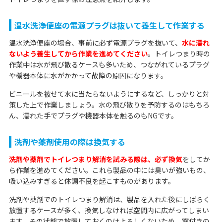
温水洗浄便座の電源プラグは抜いて養生して作業する
温水洗浄便座の場合、事前に必ず電源プラグを抜いて、
水に濡れ
ないよう養生してから作業を進めてください
。トイレつまり時の
作業中は水が飛び散るケースも多いため、つながれているプラグ
や機器本体に水がかかって故障の原因になります。
ビニールを被せて水に当たらないようにするなど、しっかりと対
策した上で作業しましょう。水の飛び散りを予防するのはもちろ
ん、濡れた手でプラグや機器本体を触るのもNGです。
洗剤や薬剤使用の際は換気する
洗剤や薬剤でトイレつまり解消を試みる際は、必ず換気
をしてか
ら作業を進めてください。これら製品の中には臭いが強いもの、
吸い込みすぎると体調不良を起こすものがあります。
洗剤や薬剤でのトイレつまり解消は、製品を入れた後にしばらく
放置するケースが多く、換気しなければ空間内に広がってしまい
ます。その状態で放置しておくのはよろしくないため、窓付きの