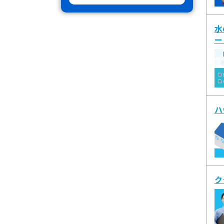
水
ー
ハ
ク