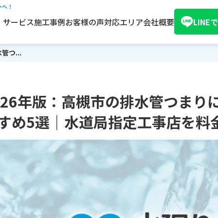
ーへ！
サービス
施工事例
お客様の声
対応エリア
会社概要
LIN
つ...
026年版：高槻市の排水管つまり
すめ5選｜水道局指定工事店を料