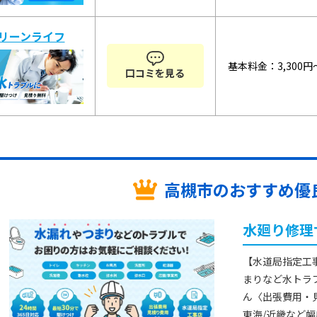
リーンライフ
基本料金：3,300円
口コミを見る
高槻市の
おすすめ優良
水廻り修理
【水道局指定工
まりなど水トラ
ん〈出張費用・
東海/近畿など