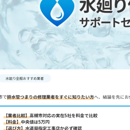
水廻り全般おすすめ業者
市で
排水管つまりの修理業者をすぐに知りたい方
へ、結論を先にお
【業者比較】
高槻市対応の実在5社を料金で比較
【料金】
中央値は5万円
【選び方】
水道局指定工事店か必ず確認