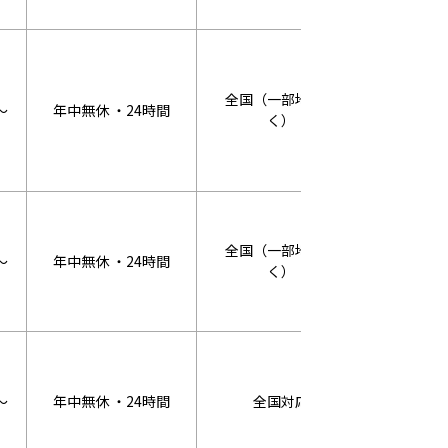
全国（一部地域除
～
年中無休 ・24時間
WEB割：3
く）
全国（一部地域除
～
年中無休 ・24時間
WEB割：3
く）
～
年中無休 ・24時間
全国対応
2回目割引