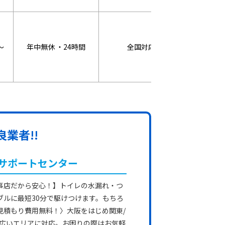
～
年中無休 ・24時間
全国対応
WEB割：3
業者!!
サポートセンター
事店だから安心！】トイレの水漏れ・つ
ブルに最短30分で駆けつけます。もちろ
見積もり費用無料！〉大阪をはじめ関東/
幅広いエリアに対応。お困りの際はお気軽