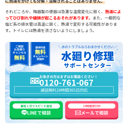
に熱湯をかけても分解・溶解されることはありません。
それどころか、陶器製の便器は急激な温度変化に弱く、
熱湯によ
ってひび割れや破損が起こるおそれがあります。
また、一般的な
塩ビ系の排水管は高温に弱く、熱湯で変形する可能性がありま
す。トイレには熱湯を流さないようにしましょう。
お急ぎの方はまずはお電話ください！
0120-761-067
通話無料
24時間365日対応
最短１分でスピード返信
24時間受付中
LINEで
相談
メールで
相談