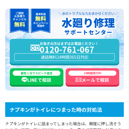
お急ぎの方はまずはお電話ください！
0120-761-067
通話無料
24時間365日対応
最短１分でスピード返信
24時間受付中
LINEで
相談
メールで
相談
ナプキンがトイレにつまった時の対処法
ナプキンがトイレに詰まってしまった場合は、無理に押し流そう