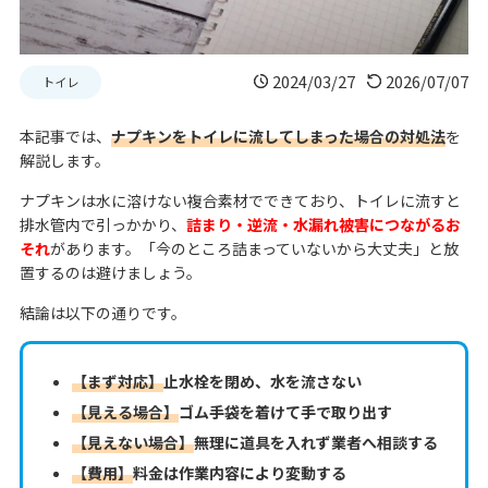
2024/03/27
2026/07/07
トイレ
本記事では、
ナプキンをトイレに流してしまった場合の対処法
を
解説します。
ナプキンは水に溶けない複合素材でできており、トイレに流すと
排水管内で引っかかり、
詰まり・逆流・水漏れ被害につながるお
それ
があります。「今のところ詰まっていないから大丈夫」と放
置するのは避けましょう。
結論は以下の通りです。
【まず対応】
止水栓を閉め、水を流さない
【見える場合】
ゴム手袋を着けて手で取り出す
【見えない場合】
無理に道具を入れず業者へ相談する
【費用】
料金は作業内容により変動する