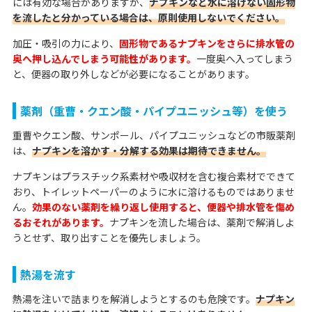
には有効な場合がありますが、
ナプキンなど水に溶けない固形物
を流したと分かっている場合は、原則使用しないでください。
加圧・吸引の力により、
固形物であるナプキンをさらに排水管の
奥へ押し込んでしまう可能性があります。
一度奥へ入ってしまう
と、便器の取り外しなどが必要になることがあります。
薬剤（重曹・クエン酸・パイプユニッシュ等）を使う
重曹やクエン酸、サンポール、パイプユニッシュなどの市販薬剤
は、
ナプキンを溶かす・分解する効果は期待できません。
ナプキンはプラスチック系素材や吸収材を含む複合素材でできて
おり、トイレットペーパーのように水に溶けるものではありませ
ん。
効果のない薬剤を繰り返し使用すると、便器や排水管を傷め
るおそれがあります。
ナプキンを流した場合は、薬剤で解消しよ
うとせず、取り出すことを優先しましょう。
熱湯を流す
熱湯を注いで詰まりを解消しようとするのも危険です。
ナプキン