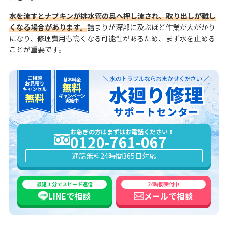
水を流すとナプキンが排水管の奥へ押し流され、取り出しが難し
くなる場合があります。
詰まりが深部に及ぶほど作業が大がかり
になり、修理費用も高くなる可能性があるため、まず水を止める
ことが重要です。
お急ぎの方はまずはお電話ください！
0120-761-067
通話無料
24時間365日対応
最短１分でスピード返信
24時間受付中
LINEで
相談
メールで
相談