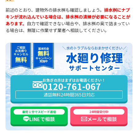
前述のとおり、建物外の排水桝も確認しましょう。
排水桝にナプ
キンが流れ込んでいる場合は、排水桝の清掃が必要になることが
あります。
自力で確認できない場合や、排水桝の奥で詰まってい
る場合は、無理に作業せず業者へ相談してください。
お急ぎの方はまずはお電話ください！
0120-761-067
通話無料
24時間365日対応
最短１分でスピード返信
24時間受付中
LINEで
相談
メールで
相談