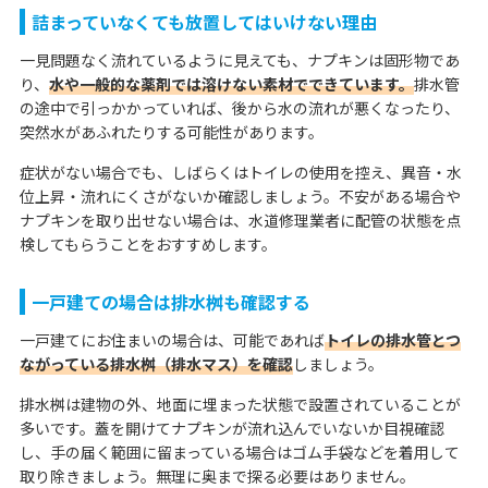
詰まっていなくても放置してはいけない理由
一見問題なく流れているように見えても、ナプキンは固形物であ
り、
水や一般的な薬剤では溶けない素材でできています。
排水管
の途中で引っかかっていれば、後から水の流れが悪くなったり、
突然水があふれたりする可能性があります。
症状がない場合でも、しばらくはトイレの使用を控え、異音・水
位上昇・流れにくさがないか確認しましょう。不安がある場合や
ナプキンを取り出せない場合は、水道修理業者に配管の状態を点
検してもらうことをおすすめします。
一戸建ての場合は排水桝も確認する
一戸建てにお住まいの場合は、可能であれば
トイレの排水管とつ
ながっている排水桝（排水マス）を確認
しましょう。
排水桝は建物の外、地面に埋まった状態で設置されていることが
多いです。蓋を開けてナプキンが流れ込んでいないか目視確認
し、手の届く範囲に留まっている場合はゴム手袋などを着用して
取り除きましょう。無理に奥まで探る必要はありません。