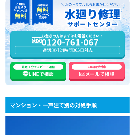
お急ぎの方はまずはお電話ください！
0120-761-067
通話無料
24時間365日対応
最短１分でスピード返信
24時間受付中
LINEで
相談
メールで
相談
マンション・一戸建て別の対処手順