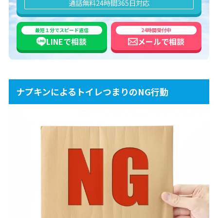
通話無料
24時間365日対応
最短１分でスピード返信
24時間受付中
LINEで
相談
メールで
相談
ナプキンによるトイレつまりのNG行動