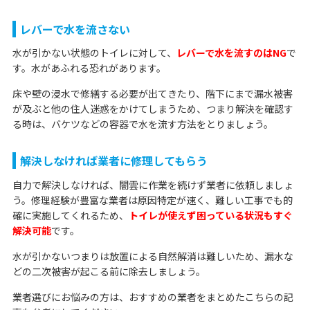
レバーで水を流さない
水が引かない状態のトイレに対して、
レバーで水を流すのはNG
で
す。水があふれる恐れがあります。
床や壁の浸水で修繕する必要が出てきたり、階下にまで漏水被害
が及ぶと他の住人迷惑をかけてしまうため、つまり解決を確認す
る時は、バケツなどの容器で水を流す方法をとりましょう。
解決しなければ業者に修理してもらう
自力で解決しなければ、闇雲に作業を続けず業者に依頼しましょ
う。修理経験が豊富な業者は原因特定が速く、難しい工事でも的
確に実施してくれるため、
トイレが使えず困っている状況もすぐ
解決可能
です。
水が引かないつまりは放置による自然解消は難しいため、漏水な
どの二次被害が起こる前に除去しましょう。
業者選びにお悩みの方は、おすすめの業者をまとめたこちらの記