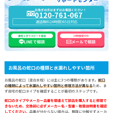
お急ぎの方はまずはお電話ください！
0120-761-067
通話無料
24時間365日対応
最短１分でスピード返信
24時間受付中
LINEで
相談
メールで
相談
お風呂の蛇口の種類と水漏れしやすい箇所
お風呂の蛇口（混合水栓）には主に3つの種類があります。
蛇口
の種類によって水漏れしやすい箇所と修理方法が異なる
ため、ま
ず自宅の蛇口タイプを確認することが最初のステップです。
蛇口のタイプやメーカー品番を間違えて部品を購入すると修理で
きないため、交換前に必ずメーカー名・型番・取扱説明書を確認
してください。
品番が分からない場合は、無理に分解せずメーカ