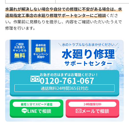
水漏れが解決しない場合や自分での修理に不安がある場合は、水
道局指定工事店の水廻り修理サポートセンターにご相談
くださ
い。作業前に見積もりを提示し、内容をご確認いただいたうえで
修理を行います。
お急ぎの方はまずはお電話ください！
0120-761-067
通話無料
24時間365日対応
最短１分でスピード返信
24時間受付中
LINEで
相談
メールで
相談