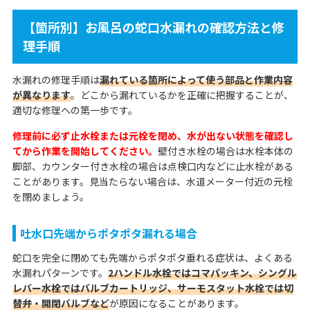
【箇所別】お風呂の蛇口水漏れの確認方法と修
理手順
水漏れの修理手順は
漏れている箇所によって使う部品と作業内容
が異なります
。どこから漏れているかを正確に把握することが、
適切な修理への第一歩です。
修理前に必ず止水栓または元栓を閉め、水が出ない状態を確認し
てから作業を開始してください。
壁付き水栓の場合は水栓本体の
脚部、カウンター付き水栓の場合は点検口内などに止水栓がある
ことがあります。見当たらない場合は、水道メーター付近の元栓
を閉めましょう。
吐水口先端からポタポタ漏れる場合
蛇口を完全に閉めても先端からポタポタ垂れる症状は、よくある
水漏れパターンです。
2ハンドル水栓ではコマパッキン、シングル
レバー水栓ではバルブカートリッジ、サーモスタット水栓では切
替弁・開閉バルブなど
が原因になることがあります。