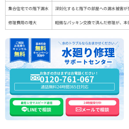
集合住宅での階下漏水
深刻化すると階下の部屋への漏水被害が
修理費用の増大
軽微なパッキン交換で済んだ修理が、本
お急ぎの方はまずはお電話ください！
0120-761-067
通話無料
24時間365日対応
最短１分でスピード返信
24時間受付中
LINEで
相談
メールで
相談