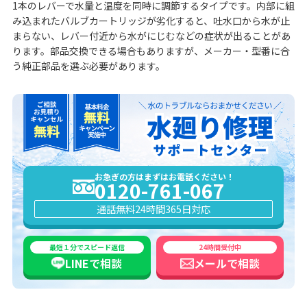
1本のレバーで水量と温度を同時に調節するタイプです。内部に組
み込まれたバルブカートリッジが劣化すると、吐水口から水が止
まらない、レバー付近から水がにじむなどの症状が出ることがあ
ります。部品交換できる場合もありますが、メーカー・型番に合
う純正部品を選ぶ必要があります。
お急ぎの方はまずはお電話ください！
0120-761-067
通話無料
24時間365日対応
最短１分でスピード返信
24時間受付中
LINEで
相談
メールで
相談