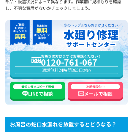
部品・設置状況によって異なります。作業前に見積もりを確認
し、不明な費用がないかチェックしましょう。
お急ぎの方はまずはお電話ください！
0120-761-067
通話無料
24時間365日対応
最短１分でスピード返信
24時間受付中
LINEで
相談
メールで
相談
お風呂の蛇口水漏れを放置するとどうなる？