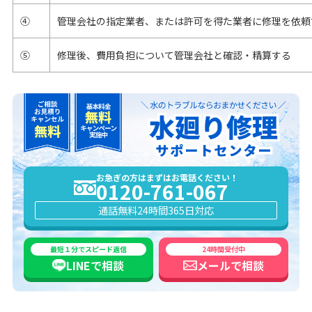
④
管理会社の指定業者、または許可を得た業者に修理を依頼
⑤
修理後、費用負担について管理会社と確認・精算する
お急ぎの方はまずはお電話ください！
0120-761-067
通話無料
24時間365日対応
最短１分でスピード返信
24時間受付中
LINEで
相談
メールで
相談