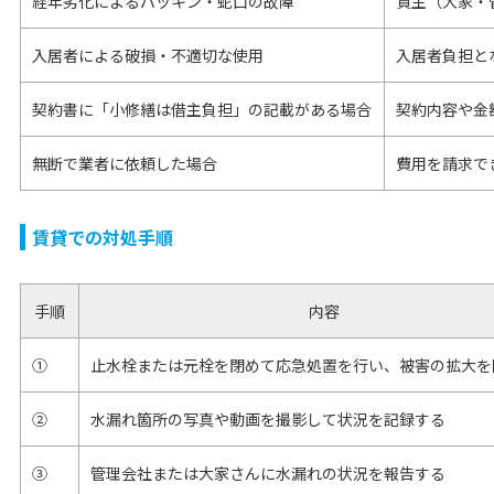
経年劣化によるパッキン・蛇口の故障
貸主（大家・
入居者による破損・不適切な使用
入居者負担と
契約書に「小修繕は借主負担」の記載がある場合
契約内容や金
無断で業者に依頼した場合
費用を請求で
賃貸での対処手順
手順
内容
①
止水栓または元栓を閉めて応急処置を行い、被害の拡大を
②
水漏れ箇所の写真や動画を撮影して状況を記録する
③
管理会社または大家さんに水漏れの状況を報告する