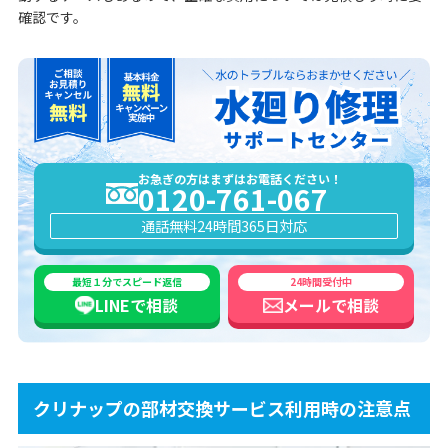
確認です。
お急ぎの方はまずはお電話ください！
0120-761-067
通話無料
24時間365日対応
最短１分でスピード返信
24時間受付中
LINEで
相談
メールで
相談
クリナップの部材交換サービス利用時の注意点