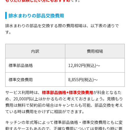
もりだけ依頼したい方にもおすすめ
です。
排水まわりの部品交換費用
排水まわりの部品を交換する際の費用相場は、以下表の通りで
す。
内訳
費用相場
標準部品価格
12,892
円
(
税込
)
～
標準交換費用
8,855
円
(
税込
)
～
サービス利用時は、
標準部品価格+標準交換費用
が料金となるた
め、20,000円以上はかかるものと考えておきましょう。見積もり
費用は無料で契約前の場合はキャンセルも可能、部品交換を考え
ている時は費用をかけずに相談ができます。
キッチンの年式等によって標準部品価格・標準交換費用ともに変
動するケースもあるので、正確な費用については見積もり時に要