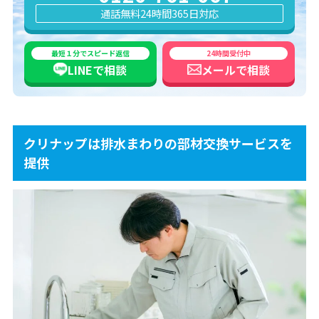
通話無料
24時間365日対応
最短１分でスピード返信
24時間受付中
LINEで
相談
メールで
相談
クリナップは排水まわりの部材交換サービスを
提供