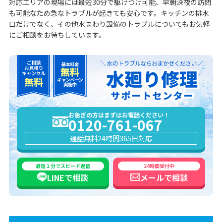
対応エリアの現場には最短30分で駆けつけ可能、早朝深夜の訪問
も可能なため急なトラブルが起きても安心です。キッチンの排水
口だけでなく、その他水まわり設備のトラブルについてもお気軽
にご相談をお待ちしています。
お急ぎの方はまずはお電話ください！
0120-761-067
通話無料
24時間365日対応
最短１分でスピード返信
24時間受付中
LINEで
相談
メールで
相談