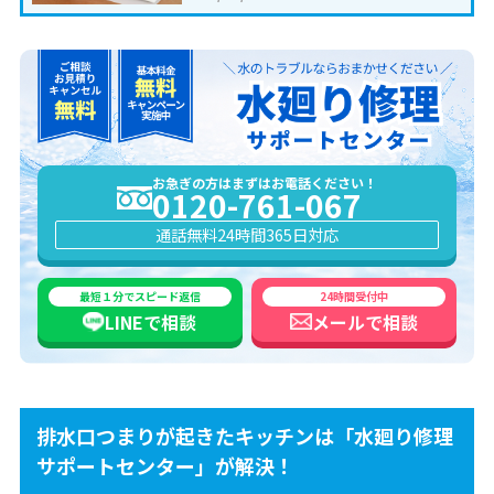
お急ぎの方はまずはお電話ください！
0120-761-067
通話無料
24時間365日対応
最短１分でスピード返信
24時間受付中
LINEで
相談
メールで
相談
排水口つまりが起きたキッチンは「水廻り修理
サポートセンター」が解決！