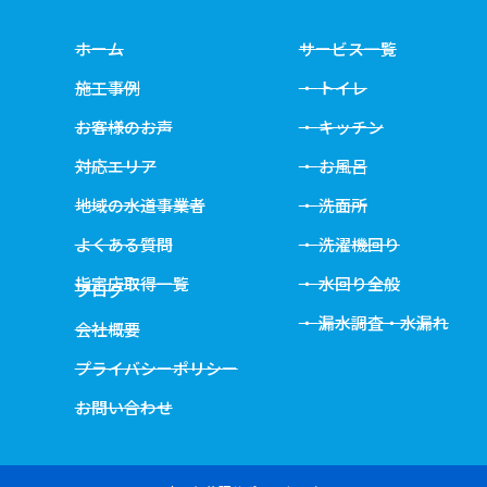
ホーム
サービス一覧
施工事例
トイレ
お客様のお声
キッチン
対応エリア
お風呂
地域の水道事業者
洗面所
よくある質問
洗濯機回り
指定店取得一覧
水回り全般
ブログ
漏水調査・水漏れ
会社概要
プライバシーポリシー
お問い合わせ