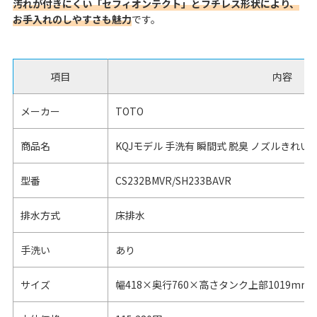
汚れが付きにくい「セフィオンテクト」とフチレス形状により、
お手入れのしやすさも魅力
です。
項目
内容
メーカー
TOTO
商品名
KQJモデル 手洗有 瞬間式 脱臭 ノズルきれい
型番
CS232BMVR/SH233BAVR
排水方式
床排水
手洗い
あり
サイズ
幅418×奥行760×高さタンク上部1019mm