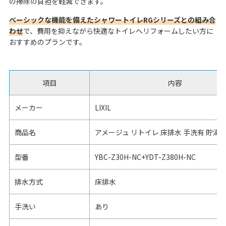
の掃除の負担を軽減できます。
ベーシックな機能を備えたシャワートイレRGシリーズとの組み合
わせ
で、費用を抑えながら快適なトイレへリフォームしたい方に
おすすめのプランです。
項目
内容
メーカー
LIXIL
商品名
アメージュ リトイレ 床排水 手洗有 貯湯
型番
YBC-Z30H-NC+YDT-Z380H-NC
排水方式
床排水
手洗い
あり