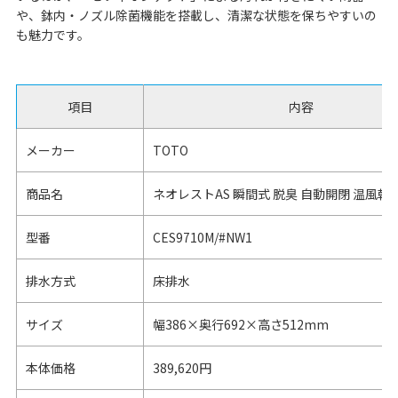
や、鉢内・ノズル除菌機能を搭載し、清潔な状態を保ちやすいの
も魅力です。
項目
内容
メーカー
TOTO
商品名
ネオレストAS 瞬間式 脱臭 自動開閉 温風乾燥
型番
CES9710M/#NW1
排水方式
床排水
サイズ
幅386×奥行692×高さ512mm
本体価格
389,620円