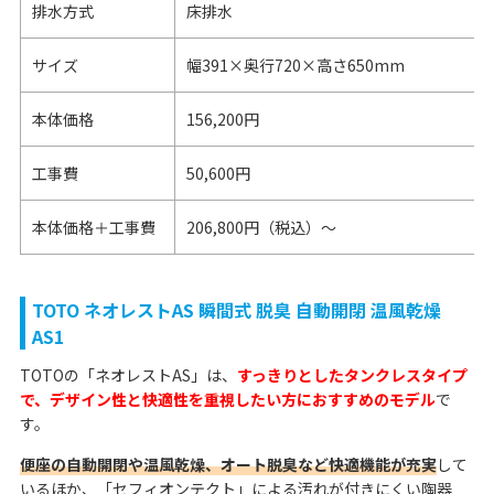
排水方式
床排水
サイズ
幅391×奥行720×高さ650mm
本体価格
156,200円
工事費
50,600円
本体価格＋工事費
206,800円（税込）～
TOTO ネオレストAS 瞬間式 脱臭 自動開閉 温風乾燥
AS1
TOTOの「ネオレストAS」は、
すっきりとしたタンクレスタイプ
で、デザイン性と快適性を重視したい方におすすめのモデル
で
す。
便座の自動開閉や温風乾燥、オート脱臭など快適機能が充実
して
いるほか、「セフィオンテクト」による汚れが付きにくい陶器