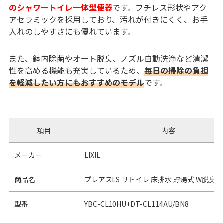
のシャワートイレ一体型便器
です。フチレス形状やアク
アセラミックを採用しており、汚れが付きにくく、お手
入れのしやすさにも優れています。
また、鉢内除菌やオート脱臭、ノズル自動洗浄など清潔
性を高める機能も充実しているため、
毎日の掃除の負担
を軽減したい方にもおすすめのモデル
です。
項目
内容
メーカー
LIXIL
商品名
プレアスLS リトイレ 床排水 貯湯式 W脱臭
型番
YBC-CL10HU+DT-CL114AU/BN8