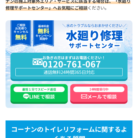
ナンの施工対象外エリア・サービスに該当する場合は、「水廻り
修理サポートセンター」へお気軽にご相談
ください。
お急ぎの方はまずはお電話ください！
0120-761-067
通話無料
24時間365日対応
最短１分でスピード返信
24時間受付中
LINEで
相談
メールで
相談
コーナンのトイレリフォームに関するよ