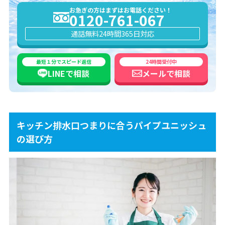
お急ぎの方はまずはお電話ください！
0120-761-067
通話無料
24時間365日対応
最短１分でスピード返信
24時間受付中
LINEで
相談
メールで
相談
キッチン排水口つまりに合うパイプユニッシュ
の選び方