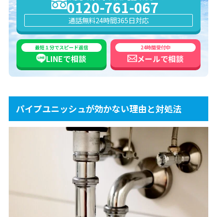
0120-761-067
通話無料
24時間365日対応
最短１分でスピード返信
24時間受付中
LINEで
相談
メールで
相談
パイプユニッシュが効かない理由と対処法