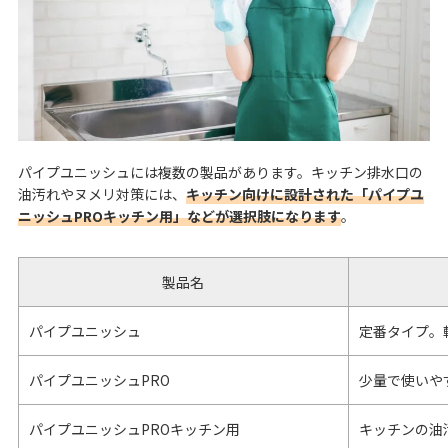
パイプユニッシュには複数の製品があります。キッチン排水口の
油汚れやヌメリ対策には、
キッチン向けに設計された「パイプユ
ニッシュPROキッチン用」などが選択肢になります
。
製品名
パイプユニッシュ
定番タイプ。
パイプユニッシュPRO
少量で使いや
パイプユニッシュPROキッチン用
キッチンの油