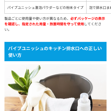
パイプユニッシュ激泡パウダーなどの粉末タイプ
泡で排水口ま
製品ごとに使用量や使い方が異なるため、
必ずパッケージの表示
を確認し、指定された用量・放置時間を守って使用
してくださ
い。
パイプユニッシュのキッチン排水口への正しい
使い方