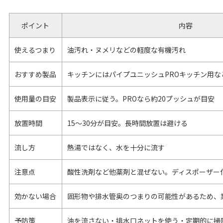
ポイント
内容
使えるつまり
油汚れ・ヌメリなどの軽度な有機汚れ
おすすめ製品
キッチンにはパイプユニッシュPROキッチン用な
使用量の目安
製品表示に従う。PROなら約20プッシュが目安
放置時間
15〜30分が目安。長時間放置は避ける
流し方
熱湯ではなく、水を十分に流す
注意点
酸性洗剤など他薬剤と混ぜない。ディスポーザー
効かない場合
固形物や排水管奥のつまりの可能性があるため、
予防策
油を流さない・排水口ネットを使う・定期的に掃