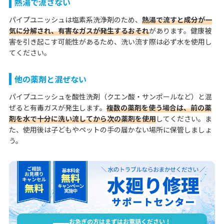
熱湯で流さない
パイプユニッシュは塩素系洗浄剤のため、
熱湯で流すと成分が一
気に分解され、有害なガスが発生するおそれ
があります。健康被
害を引き起こす可能性があるため、洗い流す際は必ず水を使用し
てください。
他の薬剤と混ぜない
パイプユニッシュを酸性洗剤（クエン酸・サンポールなど）と混
ぜると有毒ガスが発生します。
複数の薬剤を使う場合は、前の薬
剤を水で十分に洗い流してから次の薬剤を使用
してください。ま
た、使用後は子どもやペットの手の届かない場所に保管しましょ
う。
お急ぎの方はまずはお電話ください！