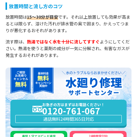
放置時間と流し方のコツ
放置時間は
15〜30分が目安
です。それ以上放置しても効果が高ま
るとは限らず、溶けた汚れが排水管の奥で固まり、かえってつま
りが悪化するおそれがあります。
流す際は、
熱湯ではなく水を十分に流してすすぐ
ようにしてくだ
さい。熱湯を使うと薬剤の成分が一気に分解され、有害なガスが
発生するおそれがあります。
お急ぎの方はまずはお電話ください！
0120-761-067
通話無料
24時間365日対応
最短１分でスピード返信
24時間受付中