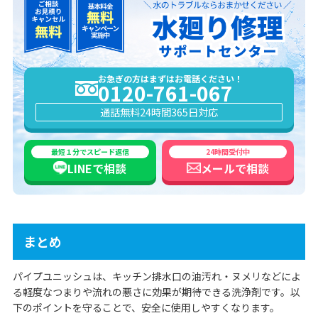
お急ぎの方はまずはお電話ください！
0120-761-067
通話無料
24時間365日対応
最短１分でスピード返信
24時間受付中
LINEで
相談
メールで
相談
まとめ
パイプユニッシュは、キッチン排水口の油汚れ・ヌメリなどによ
る軽度なつまりや流れの悪さに効果が期待できる洗浄剤です。以
下のポイントを守ることで、安全に使用しやすくなります。