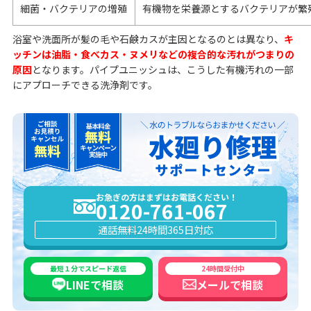
細菌・バクテリアの増殖
有機物を栄養源とするバクテリアが繁
浴室や洗面所が髪の毛や石鹸カスが主因となるのとは異なり、
キ
ッチンは油脂・食べカス・ヌメリなどの複合的な汚れがつまりの
原因
となります。パイプユニッシュは、こうした有機汚れの一部
にアプローチできる洗浄剤です。
お急ぎの方はまずはお電話ください！
0120-761-067
通話無料
24時間365日対応
最短１分でスピード返信
24時間受付中
LINEで
相談
メールで
相談