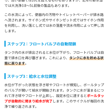
り、古い便器では10Lを超えるものもありますが、近年の節水型
では大洗浄3.8〜5L前後の製品もあります。
この水流によって、便器内の汚物やトイレットペーパーが排水路
へ流されます。サイホン式やサイホンゼット式ではサイホン作用
を利用し、洗い落とし式では水の落差や流水作用によって押し流
します。
ステップ2：フロートバルブの自動閉鎖
タンク内の水が排出されると水位が下がり、フロートバルブは自
重で排水口を再び塞ぎます。これにより、
タンクに水を貯める状
態に戻ります
。
ステップ3：給水と水位調整
水位が下がった状態を浮き球やフロートが検知し、ボールタップ
のバルブが開いて給水が開始されます。タンクに水が溜まるにつ
れて浮き球やフロートが上昇し、設定水位に達すると
ボールタッ
プが自動的に閉まり給水が完了
します。このサイクルが毎回の洗
浄で繰り返されます。