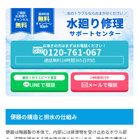
お急ぎの方はまずはお電話ください！
0120-761-067
通話無料
24時間365日対応
最短１分でスピード返信
24時間受付中
LINEで
相談
メールで
相談
便器の構造と排水の仕組み
便器は陶器製の本体で、内部には排泄物を受け止めるボウル部
と、汚物を排出する排水路が作られています。排水路の構造は、