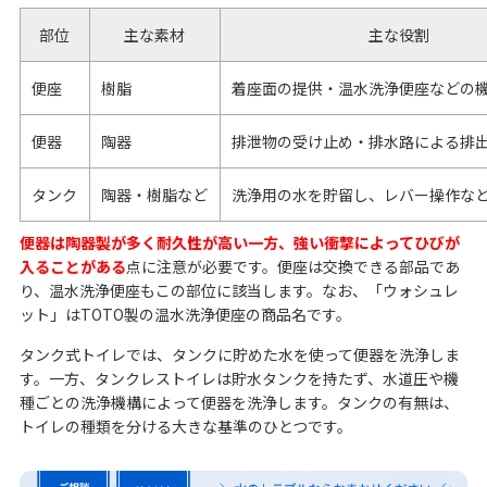
部位
主な素材
主な役割
便座
樹脂
着座面の提供・温水洗浄便座などの
便器
陶器
排泄物の受け止め・排水路による排
タンク
陶器・樹脂など
洗浄用の水を貯留し、レバー操作な
便器は陶器製が多く耐久性が高い一方、強い衝撃によってひびが
入ることがある
点に注意が必要です。便座は交換できる部品であ
り、温水洗浄便座もこの部位に該当します。なお、「ウォシュレ
ット」はTOTO製の温水洗浄便座の商品名です。
タンク式トイレでは、タンクに貯めた水を使って便器を洗浄しま
す。一方、タンクレストイレは貯水タンクを持たず、水道圧や機
種ごとの洗浄機構によって便器を洗浄します。タンクの有無は、
トイレの種類を分ける大きな基準のひとつです。