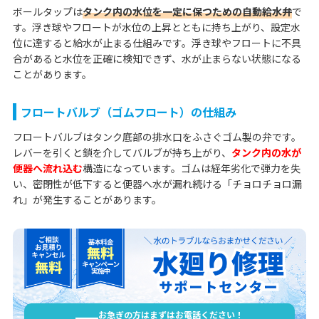
ボールタップは
タンク内の水位を一定に保つための自動給水弁
で
す。浮き球やフロートが水位の上昇とともに持ち上がり、設定水
位に達すると給水が止まる仕組みです。浮き球やフロートに不具
合があると水位を正確に検知できず、水が止まらない状態になる
ことがあります。
フロートバルブ（ゴムフロート）の仕組み
フロートバルブはタンク底部の排水口をふさぐゴム製の弁です。
レバーを引くと鎖を介してバルブが持ち上がり、
タンク内の水が
便器へ流れ込む
構造になっています。ゴムは経年劣化で弾力を失
い、密閉性が低下すると便器へ水が漏れ続ける「チョロチョロ漏
れ」が発生することがあります。
お急ぎの方はまずはお電話ください！