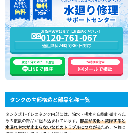
お急ぎの方はまずはお電話ください！
0120-761-067
通話無料
24時間365日対応
最短１分でスピード返信
24時間受付中
LINEで
相談
メールで
相談
タンクの内部構造と部品名称一覧
タンク式トイレのタンク内部には、給水・排水を自動制御するた
めの複数の部品が組み込まれています。
部品が劣化・故障すると
水漏れや水が止まらないなどのトラブルにつながる
ため、名称と