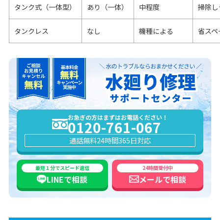
タンク式（一体型）
あり（一体）
中程度
掃除し
タンクレス
なし
機種による
省スペ
お急ぎの方はまずはお電話ください！
0120-761-067
通話無料
24時間365日対応
最短１分でスピード返信
24時間受付中
LINEで
相談
メールで
相談