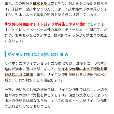
ます。この部分を
排水トラップ
と呼び、封水を保つ役割を持ちま
す。床排水・壁排水などの方式によって排水路の形状は異なりま
すが、封水によって臭気の逆流を防ぐ点は共通しています。
排水路の湾曲部はトイレ詰まりが発生しやすい箇所
でもありま
す。トイレットペーパー以外の異物、ティッシュ、生理用品、お
むつ、おもちゃなどを流すと、排水路で引っかかり詰まりの原因
になります。
サイホン作用による排出の仕組み
サイホン式やサイホンゼット式の便器では、洗浄水によって排水
路内が満水に近い状態になると、
サイホン作用によって汚物を吸
い込むように排出
します。サイホン作用が終わると便器内に水が
残り、これが封水として機能します。
一方、洗い落とし式の便器では、サイホン作用ではなく、水の落
差や流水の勢いで汚物を押し流します。便器の洗浄方式によって
排出の仕組みは異なるため、すべての洋式トイレがサイホン作用
で流れるわけではありません。