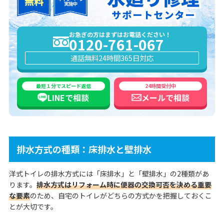
お急ぎの方はまずはお電話ください！
0120-761-067
通話無料
24時間365日対応
最短１分でスピード返信
24時間受付中
LINEで
相談
メールで
相談
排水方式の種類：床排水と壁排水
洋式トイレの排水方式には「床排水」と「壁排水」の2種類があ
ります。
排水方式はリフォーム時に便器の交換可否を決める重要
な要素
のため、自宅のトイレがどちらの方式かを把握しておくこ
とが大切です。