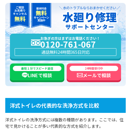
お急ぎの方はまずはお電話ください！
0120-761-067
通話無料
24時間365日対応
最短１分でスピード返信
24時間受付中
LINEで
相談
メールで
相談
洋式トイレの代表的な洗浄方式を比較
洋式トイレの洗浄方式には複数の種類があります。ここでは、住
宅で見かけることが多い代表的な方式を紹介します。