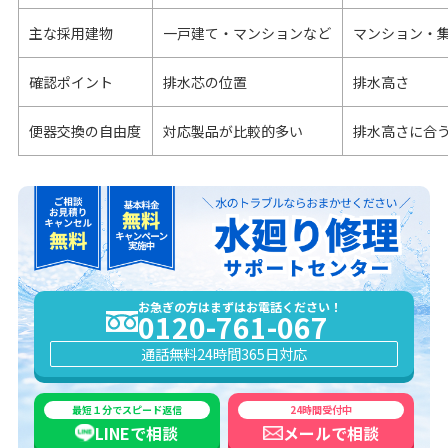
主な採用建物
一戸建て・マンションなど
マンション・
確認ポイント
排水芯の位置
排水高さ
便器交換の自由度
対応製品が比較的多い
排水高さに合
お急ぎの方はまずはお電話ください！
0120-761-067
通話無料
24時間365日対応
最短１分でスピード返信
24時間受付中
LINEで
相談
メールで
相談