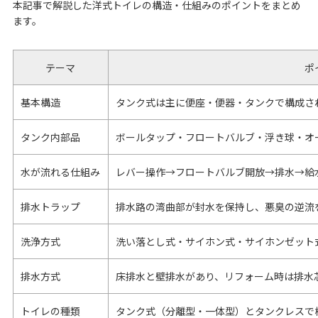
本記事で解説した洋式トイレの構造・仕組みのポイントをまとめ
ます。
テーマ
ポ
基本構造
タンク式は主に便座・便器・タンクで構成さ
タンク内部品
ボールタップ・フロートバルブ・浮き球・オ
水が流れる仕組み
レバー操作→フロートバルブ開放→排水→給
排水トラップ
排水路の湾曲部が封水を保持し、悪臭の逆流
洗浄方式
洗い落とし式・サイホン式・サイホンゼット
排水方式
床排水と壁排水があり、リフォーム時は排水
トイレの種類
タンク式（分離型・一体型）とタンクレスで