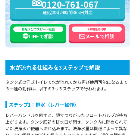
0120-761-067
通話無料
24時間365日対応
最短１分でスピード返信
24時間受付中
LINEで
相談
メールで
相談
水が流れる仕組みを3ステップで解説
タンク式の洋式トイレで水が流れてから再び使用可能になるまで
の一連の動作は、以下の3つのステップで行われます。
ステップ1：排水（レバー操作）
レバーハンドルを回すと、鎖でつながったフロートバルブが持ち
上がります。タンク底部の排水口が開き、タンク内に貯められて
いた洗浄水が便器へ流れ込みます。洗浄水量は機種によって異な