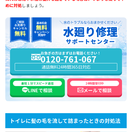
めに対処
しましょう。
お急ぎの方はまずはお電話ください！
0120-761-067
通話無料
24時間365日対応
最短１分でスピード返信
24時間受付中
LINEで
相談
メールで
相談
トイレに髪の毛を流して詰まったときの対処法