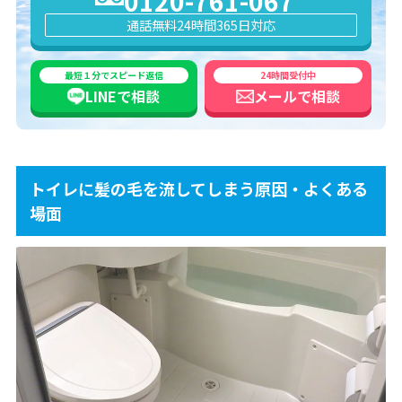
0120-761-067
通話無料
24時間365日対応
最短１分でスピード返信
24時間受付中
LINEで
相談
メールで
相談
トイレに髪の毛を流してしまう原因・よくある
場面