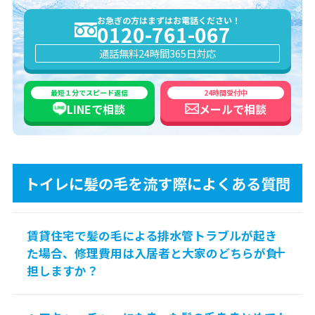
お急ぎの方はまずはお電話ください！
0120-761-067
通話無料
24時間365日対応
最短１分でスピード返信
24時間受付中
LINEで
相談
メールで
相談
トイレに髪の毛を流す際によくある質問
賃貸住宅で髪の毛による排水管トラブルが起き
た場合、修理費用は入居者と大家のどちらが負
担しますか？