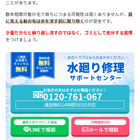
ことがあります。
数本程度の髪の毛で直ちにつまる可能性は高くありませんが、
目
に見える髪の毛は水を流す前に取り除く
のが安全です。
少量だからと繰り返し流すのではなく、ゴミとして処分する習慣
をつけましょう。
お急ぎの方はまずはお電話ください！
0120-761-067
通話無料
24時間365日対応
最短１分でスピード返信
24時間受付中
LINEで
相談
メールで
相談