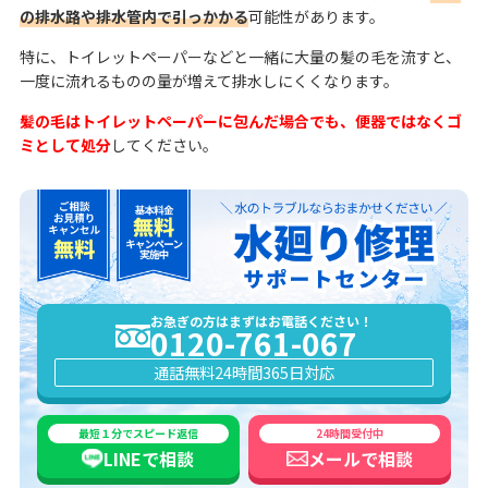
の排水路や排水管内で引っかかる
可能性があります。
特に、トイレットペーパーなどと一緒に大量の髪の毛を流すと、
一度に流れるものの量が増えて排水しにくくなります。
髪の毛はトイレットペーパーに包んだ場合でも、便器ではなくゴ
ミとして処分
してください。
お急ぎの方はまずはお電話ください！
0120-761-067
通話無料
24時間365日対応
最短１分でスピード返信
24時間受付中
LINEで
相談
メールで
相談