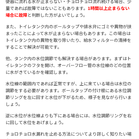
便器に流れる水が止まらない・チョロチョロ流れ続ける場合、少
量であれば故障ではないこともあります。
1時間以上止まらない
場合に故障
と判断した方がよいでしょう。
また、トイレタンク内のボールタップや排水弁にゴミや異物が挟
まったことによって水が止まらない場合もあります。この場合は
トイレタンク内の異物を取り除いたり、給水フィルターの清掃を
することで解決が可能です。
他、タンク内の水位調節でも解決する場合があります。まずはト
イレタンクのフタを開け、オーバーフロー管の水位線のどの位置
に水がきているかを確認します。
水位線の範囲内であれば正常ですが、上に来ている場合は水位の
調節をする必要があります。ボールタップの付け根にある水位調
節リングを左に回すと水位が下がるため、様子を見ながら行いま
しょう。
逆に水位が水位線よりも下にある場合には、水位調節リングを右
に回して水位をあげましょう。
チョロチョロ水漏れを止める方法についてより詳しく知りたい場