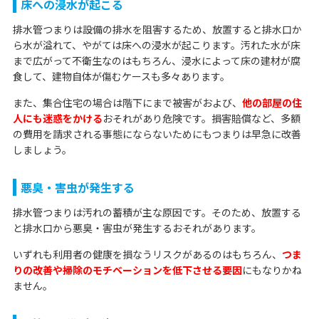
床への浸水が起こる
排水管つまりは設備の排水を阻害するため、放置すると排水口か
ら水が溢れて、やがては床への浸水が起こります。汚れた水が床
まで広がって不衛生なのはもちろん、浸水によって床の建材が腐
食して、建物自体が傷むケースも多々あります。
また、集合住宅の場合は階下にまで被害がおよび、
他の部屋の住
人にも迷惑をかける
おそれがあり危険です。損害賠償など、多額
の費用を請求される事態にならないためにもつまりは早急に改善
しましょう。
悪臭・害虫が発生する
排水管つまりは汚れの蓄積が主な原因です。そのため、放置する
と排水口から悪臭・害虫が発生するおそれがあります。
いずれも利用者の健康を損なうリスクがあるのはもちろん、
つま
りの改善や掃除のモチベーションを低下させる要因
にもなりかね
ません。