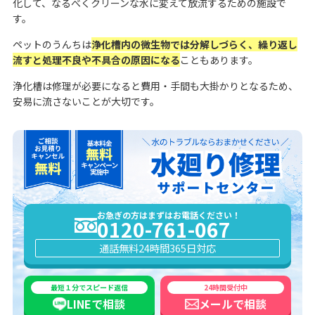
化して、なるべくクリーンな水に変えて放流するための施設で
す。
ペットのうんちは
浄化槽内の微生物では分解しづらく、繰り返し
流すと処理不良や不具合の原因になる
こともあります。
浄化槽は修理が必要になると費用・手間も大掛かりとなるため、
安易に流さないことが大切です。
お急ぎの方はまずはお電話ください！
0120-761-067
通話無料
24時間365日対応
最短１分でスピード返信
24時間受付中
LINEで
相談
メールで
相談