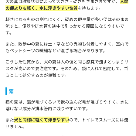
犬の糞は健康状態によって大きさ・硬さもさまざまですが、
人間
の便よりも軽く、水に浮きやすい性質
を持ちます。
軽さはあるものの崩れにくく、硬めの便や量が多い便はそのまま
流すと、便器や排水管の途中で引っかかる原因になりやすいで
す。
また、散歩中の糞には土・草などの異物も付着しやすく、室内で
もペットシーツの繊維などが混ざる場合があります。
こうした性質から、犬の糞は人の便と同じ感覚で流すとつまりリ
スクが高いので要注意です。そのため、袋に入れて密閉して、ゴ
ミとして処分するのが無難です。
猫
猫の糞は、猫が毛づくろいで飲み込んだ毛が混ざりやすく、水に
溶けない成分が排水管内に残りやすいです。
また
犬と同様に軽くて浮きやすい
ので、トイレでスムーズには流
せません。