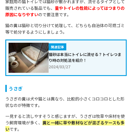
家庭用の猫トイレでは猫砂が敷かれますが、流せるタイプとして
販売されている製品でも、
量やトイレの性能によってはつまりの
原因になりやすい
ので要注意です。
猫の糞は猫砂と切り分けて処理して、どちらも自治体の可燃ゴミ
等で処分するようにしましょう。
関連記事
猫砂は本当にトイレに流せる？トイレつま
り時の対処法を紹介！
2024/03/27
うさぎ
うさぎの糞は犬や猫とは異なり、比較的小さくコロコロとした形
状なのが特徴です。
一見すると流しやすそうと感じますが、うさぎは牧草や床材を使
う飼育環境が多く、
糞と一緒に草や敷材などが混ざるケースも多
い
です。