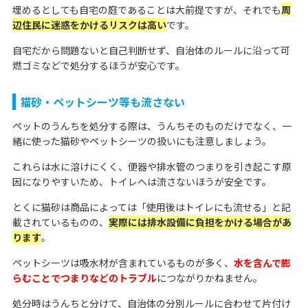
埋めるとしても自宅の庭であることは大前提ですが、それでも
周
辺住民に迷惑をかけるリスクは高い
です。
自宅だから問題ないと自己判断せず、自治体のルールに沿って可
燃ゴミなどで処分するほうが安心です。
猫砂・ペットシーツ等も流さない
ペットのうんちを処分する際は、うんちそのものだけでなく、一
緒に使った猫砂やペットシーツの扱いにも注意しましょう。
これらは水に溶けにくく、便器や排水管のつまりを引き起こす原
因になりやすいため、トイレへは流さないほうが安全です。
とくに猫砂は商品によっては「使用後はトイレにも流せる」と記
載されているものの、
実際には排水設備に負担をかける場合があ
ります
。
ペットシーツは吸水材が含まれているものが多く、
水を含んで膨
らむことでつまりなどのトラブル
につながりかねません。
処分時はうんちと分けて、自治体の分別ルールに合わせて片付け