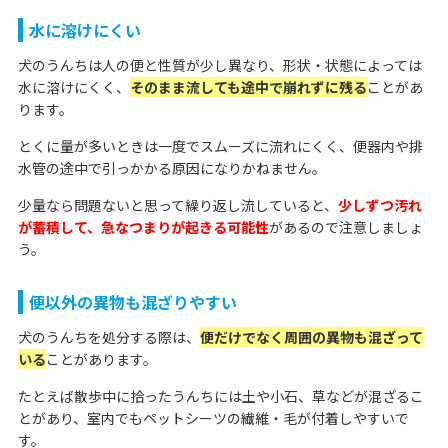
水に溶けにくい
犬のうんちは人の便と性質が少し異なり、形状・状態によっては
水に溶けにくく、
そのまま流しても途中で崩れずに残る
ことがあ
ります。
とくに量が多いときは一度でスムーズに流れにくく、便器内や排
水管の途中で引っかかる原因になりかねません。
少量なら問題ないと思って繰り返し流していると、
少しずつ汚れ
が蓄積して、急なつまりが起きる可能性
があるので注意しましょ
う。
便以外の異物も混ざりやすい
犬のうんちを処分する際は、
便だけでなく周囲の異物も混ざって
いる
ことがあります。
たとえば散歩中に拾ったうんちには土や小石、草などが混ざるこ
とがあり、室内でもペットシーツの繊維・毛が付着しやすいで
す。