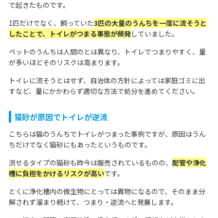
で起きたものです。
1匹だけでなく、飼っていた
3匹の大量のうんちを一度に流そうと
したことで、トイレがつまる事態が頻発
していました。
ペットのうんちは人間のとは異なり、トイレでつまりやすく、量
が多いほどそのリスクは高まります。
トイレに流そうとはせず、自治体の方針によっては家庭ゴミに出
すなど、量にかかわらず適切な方法で処分を進めてください。
猫砂が原因でトイレが逆流
こちらは猫のうんちでトイレがつまった事例ですが、原因はうん
ちだけでなく猫砂にもあったというものです。
流せるタイプの猫砂も昨今は販売されているものの、
配管や浄化
槽に負担をかけるリスクが高い
です。
とくに浄化槽内の微生物にとっては異物になるので、そのまま分
解されず溜まり続けて、つまり・逆流へと発展します。